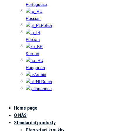
Portuguese
Russian
Polish
Persian
Korean
Hungarian
Arabic
Dutch
Japanese
Home page
Ethernetové
O NÁS
sběrné
Standardní produkty
Přes vrtací kroužky