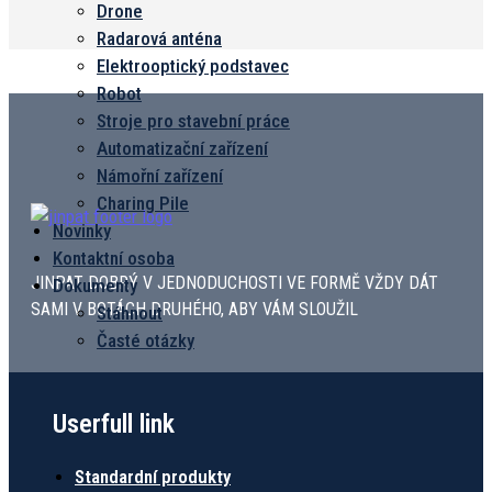
Drone
Radarová anténa
Elektrooptický podstavec
Robot
Stroje pro stavební práce
Automatizační zařízení
Námořní zařízení
Charing Pile
Novinky
Kontaktní osoba
JINPAT DOBRÝ V JEDNODUCHOSTI VE FORMĚ VŽDY DÁT
Dokumenty
SAMI V BOTÁCH DRUHÉHO, ABY VÁM SLOUŽIL
Stáhnout
Časté otázky
Userfull link
Standardní produkty