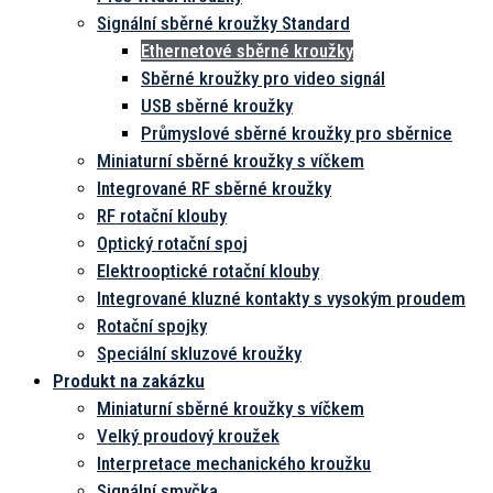
kroužky
Signální sběrné kroužky Standard
Ethernetové sběrné kroužky
Sběrné kroužky pro video signál
USB sběrné kroužky
Průmyslové sběrné kroužky pro sběrnice
Miniaturní sběrné kroužky s víčkem
Integrované RF sběrné kroužky
RF rotační klouby
Optický rotační spoj
Elektrooptické rotační klouby
Integrované kluzné kontakty s vysokým proudem
Rotační spojky
Speciální skluzové kroužky
Produkt na zakázku
Miniaturní sběrné kroužky s víčkem
Velký proudový kroužek
Interpretace mechanického kroužku
Signální smyčka