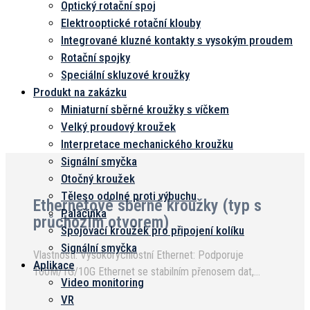
Optický rotační spoj
Elektrooptické rotační klouby
Integrované kluzné kontakty s vysokým proudem
Rotační spojky
Speciální skluzové kroužky
Produkt na zakázku
Miniaturní sběrné kroužky s víčkem
Velký proudový kroužek
Interpretace mechanického kroužku
Signální smyčka
Otočný kroužek
Těleso odolné proti výbuchu
Ethernetové sběrné kroužky (typ s
Palačinka
průchozím otvorem)
Spojovací kroužek pro připojení kolíku
Signální smyčka
Vlastnosti: Vysokorychlostní Ethernet: Podporuje
Aplikace
100M/1G/10G Ethernet se stabilním přenosem dat,
Video monitoring
nulovou ztrátou paketů a minimální degradací signálu ◎
VR
Kombinace napájení a dat: Zahrnuje napájecí převodník...