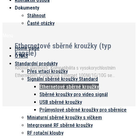
Kontaktní osoba
Dokumenty
Stáhnout
Časté otázky
Menu
Ethernetové sběrné kroužky (typ
Home page
kapsle)
O NÁS
Standardní produkty
Klíčové vlastnosti: Kompatibilita s vysokorychlostním
Přes vrtací kroužky
Ethernetem: Podporuje Ethernet 100M/1G/10G se
Signální sběrné kroužky Standard
spolehlivým a vysoce efektivním přenosem dat.
Ethernetové sběrné kroužky
Zajišťuje nulovou ztrátu paketů a minimální útlum signálu.
Sběrné kroužky pro video signál
Integrovaný P...
USB sběrné kroužky
Průmyslové sběrné kroužky pro sběrnice
Miniaturní sběrné kroužky s víčkem
Integrované RF sběrné kroužky
RF rotační klouby