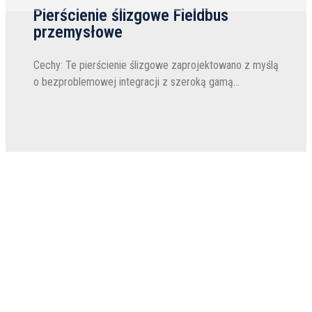
Pierścienie ślizgowe Fieldbus
przemysłowe
Cechy: Te pierścienie ślizgowe zaprojektowano z myślą
o bezproblemowej integracji z szeroką gamą
protokołów Fieldbus, takich jak: ◎ Systemy Fieldbus:
ProÞbus-DP, CAN/CANopen, DeviceNet, RS422/RS485,
Modbu...