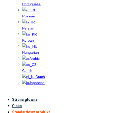
Portuguese
Russian
Persian
Korean
Hungarian
Arabic
Czech
Dutch
Japanese
Strona główna
Standardowy
O nas
Standardowy produkt