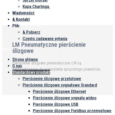
Sprzęt morski
Kupa Charlinga.
Wiadomości:
& Kontakt
Plik:
& Pobierz
Często zadawane pytania
LM Pneumatyczne pierścienie
Menu
ślizgowe
Strona główna
Pierścienie ślizgowe pneumatyczne LM są
O nas
zaprojektowane do przesyłania sprężonego powietrza,
Standardowy produkt
próżni, azotu, wodoru i innych gazów obojętnych
Pierścienie ślizgowe przelotowe
podczas ciągłego obrotu o 360°. Kompaktowa
Pierścienie ślizgowe sygnałowe Srandard
konstrukcja umożliwia integrację z kapsułą ...
Pierścienie ślizgowe Ethernet
Pierścienie ślizgowe sygnału wideo
Pierścienie ślizgowe USB
Pierścienie ślizgowe Fieldbus przemysłowe