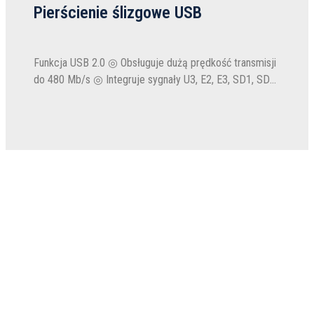
Pierścienie ślizgowe USB
Funkcja USB 2.0 ◎ Obsługuje dużą prędkość transmisji
do 480 Mb/s ◎ Integruje sygnały U3, E2, E3, SD1, SD2,
HD i ogólne sygnały elektryczne/danych ◎
Wielokanałowa zintegrowana konstrukcja...