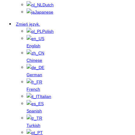
Dutch
Japanese
Zmień język.
Polish
English
Chinese
German
French
Italian
Spanish
Turkish