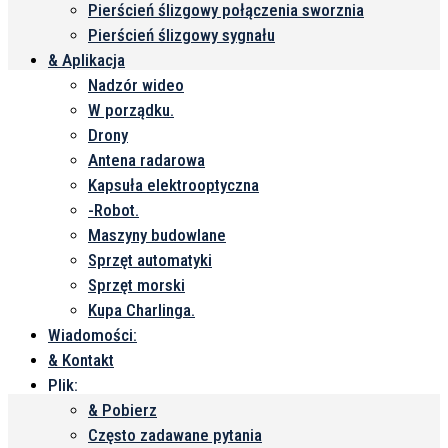
Pierścień ślizgowy połączenia sworznia
przenosząc zasilanie elektryczne i obwody sygnałowe
Pierścień ślizgowy sygnału
podczas ciągłego obrotu o 360°...
& Aplikacja
Nadzór wideo
W porządku.
Drony
Antena radarowa
Kapsuła elektrooptyczna
-Robot.
Maszyny budowlane
Sprzęt automatyki
Sprzęt morski
Kupa Charlinga.
Wiadomości:
& Kontakt
Plik:
& Pobierz
Często zadawane pytania