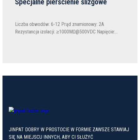
Specjalne pierścienie ślizgowe
Liczba obwodów: 6-12 Prąd znamionowy: 2A
Rezystancja izolacji: ≥1000MΩ@500VDC Napięcie:
240VAC/DC Pierścień ślizgowy metalowy wysokiej
klasy JINPAT Pierścień ślizgowy metalowy wysokiej
klasy to seria pierścieni ślizgowych wysokiej klasy...
JINPAT DOBRY W PROSTOCIE W FORMIE ZAWSZE STAWIAJ
SIĘ NA MIEJSCU INNYCH, ABY CI SŁUŻYĆ