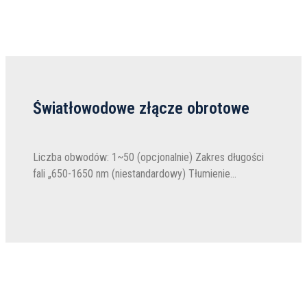
Światłowodowe złącze obrotowe
Liczba obwodów: 1~50 (opcjonalnie) Zakres długości
fali „650-1650 nm (niestandardowy) Tłumienie
wtrąceniowe: pojedynczy kanał <2 dB, wiele kanałów
<5 dB Tłumienie wtrąceniowe: pojedynczy kanał <0,5
dB, wiele...