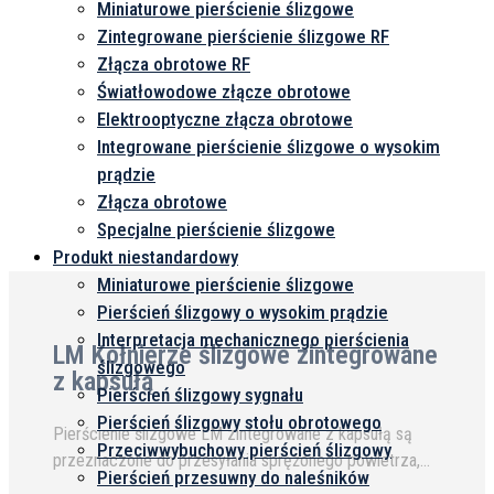
Miniaturowe pierścienie ślizgowe
Zintegrowane pierścienie ślizgowe RF
Złącza obrotowe RF
Światłowodowe złącze obrotowe
Elektrooptyczne złącza obrotowe
Integrowane pierścienie ślizgowe o wysokim
prądzie
Złącza obrotowe
Specjalne pierścienie ślizgowe
Produkt niestandardowy
Miniaturowe pierścienie ślizgowe
Pierścień ślizgowy o wysokim prądzie
Interpretacja mechanicznego pierścienia
LM Kołnierze ślizgowe zintegrowane
ślizgowego
z kapsułą
Pierścień ślizgowy sygnału
Pierścień ślizgowy stołu obrotowego
Pierścienie ślizgowe LM zintegrowane z kapsułą są
Przeciwwybuchowy pierścień ślizgowy
przeznaczone do przesyłania sprężonego powietrza,
Pierścień przesuwny do naleśników
próżni oraz różnych gazów obojętnych, jednocześnie