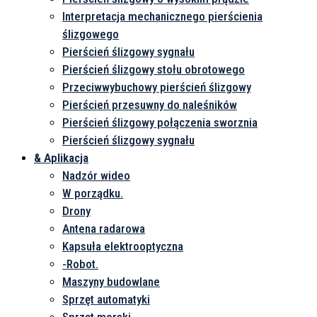
Interpretacja mechanicznego pierścienia
ślizgowego
Pierścień ślizgowy sygnału
Pierścień ślizgowy stołu obrotowego
Przeciwwybuchowy pierścień ślizgowy
Pierścień przesuwny do naleśników
Pierścień ślizgowy połączenia sworznia
Pierścień ślizgowy sygnału
& Aplikacja
Nadzór wideo
W porządku.
Drony
Antena radarowa
Kapsuła elektrooptyczna
-Robot.
Maszyny budowlane
Sprzęt automatyki