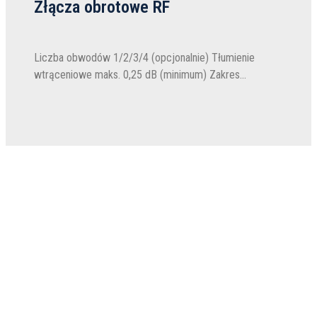
Złącza obrotowe RF
Liczba obwodów 1/2/3/4 (opcjonalnie) Tłumienie
wtrąceniowe maks. 0,25 dB (minimum) Zakres
częstotliwości 1 kanał: ≤50 GHz 2 kanały: ≤18 GHz
Wejścia SMA/N/3,5/2,92/2,4/F VSWR, maks. 1,2
(minimum) Moc szczytowa, maks. 10 kW (maks....