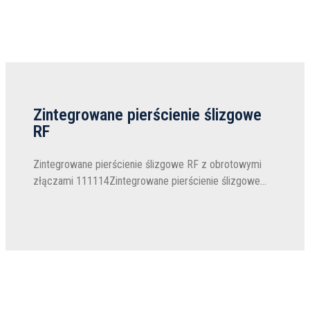
Zintegrowane pierścienie ślizgowe
RF
Zintegrowane pierścienie ślizgowe RF z obrotowymi
złączami 111114Zintegrowane pierścienie ślizgowe
RF-Electrical 111111 bezproblemowo łączą
wysokoczęstotliwościową transmisję obrotową z
kanałami zasilania i sygnału w kompaktowej, wysoce
wydajnej obudowie...