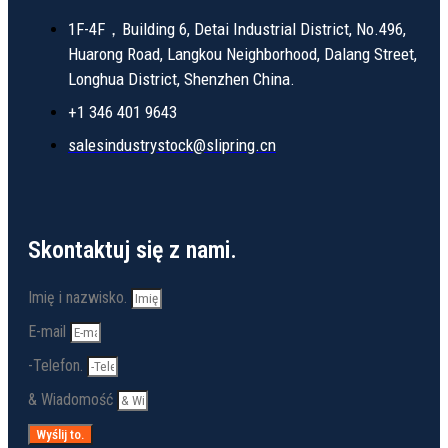
1F-4F，Building 6, Detai Industrial District, No.496,
Huarong Road, Langkou Neighborhood, Dalang Street,
Longhua District, Shenzhen China.
+1 346 401 9643
salesindustrystock@slipring.cn
Skontaktuj się z nami.
Imię i nazwisko.
E-mail
-Telefon.
& Wiadomość
Wyślij to.