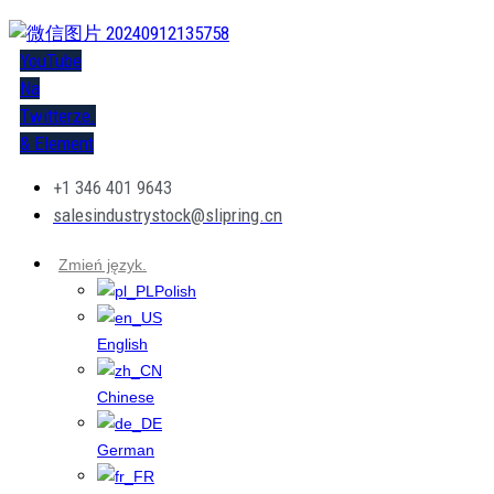
YouTube
Na
Twitterze.
& Element
+1 346 401 9643
salesindustrystock@slipring.cn
Zmień język.
Polish
English
Chinese
German