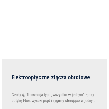
Elektrooptyczne złącza obrotowe
Cechy ◎ Transmisja typu „wszystko w jednym”: łączy
optykę Þber, wysoki prąd i sygnały sterujące w jednym
kompaktowym module. ◎ Brak zakłóceń: opatentowana