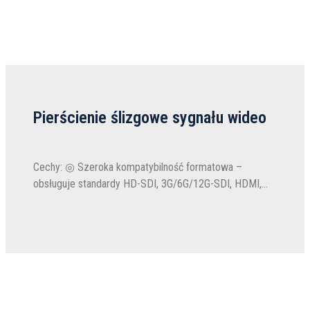
Pierścienie ślizgowe sygnału wideo
Cechy: ◎ Szeroka kompatybilność formatowa –
obsługuje standardy HD-SDI, 3G/6G/12G-SDI, HDMI,
DVI i DisplayPort. ◎ Minimalna utrata sygnału –
Zaprojektowany do transmisji o wysokiej częstotliwości
z...