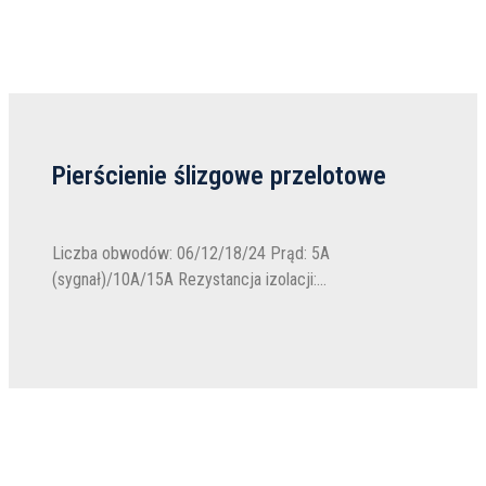
Pierścienie ślizgowe przelotowe
Liczba obwodów: 06/12/18/24 Prąd: 5A
(sygnał)/10A/15A Rezystancja izolacji:
≥500MΩ@500VDC Długość przewodu: wirnik/stojan:
300mm Napięcie: 240VAC/DC Seria LPT to złącza
przelotowe...