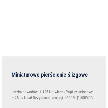
Miniaturowe pierścienie ślizgowe
Liczba obwodów: 1-125 lub więcej Prąd znamionowy:
≥ 2A na kanał Rezystancja izolacji: ≥100M @ 500VDC
Długość drutu: 250 mm (opcjonalnie) Napięcie: 240