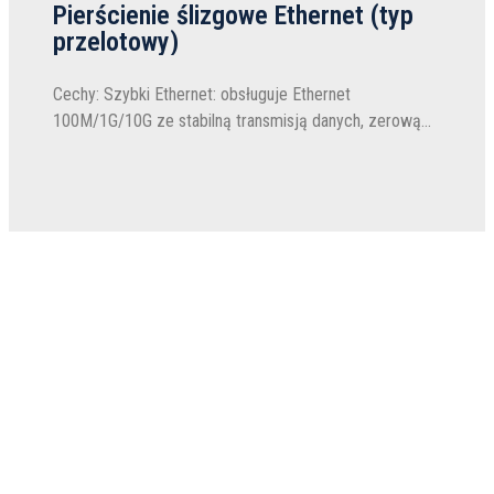
Pierścienie ślizgowe Ethernet (typ
przelotowy)
Cechy: Szybki Ethernet: obsługuje Ethernet
100M/1G/10G ze stabilną transmisją danych, zerową
utratą pakietów i minimalną degradacją sygnału ◎
Połączenie zasilania i danych: obejmuje przesył
zasilania...