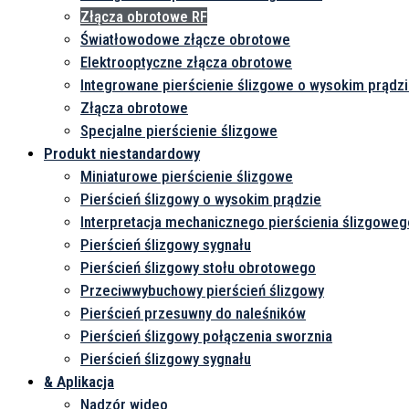
Złącza obrotowe RF
Światłowodowe złącze obrotowe
Elektrooptyczne złącza obrotowe
Integrowane pierścienie ślizgowe o wysokim prądz
Złącza obrotowe
Specjalne pierścienie ślizgowe
Produkt niestandardowy
Miniaturowe pierścienie ślizgowe
Pierścień ślizgowy o wysokim prądzie
Interpretacja mechanicznego pierścienia ślizgoweg
Pierścień ślizgowy sygnału
Pierścień ślizgowy stołu obrotowego
Przeciwwybuchowy pierścień ślizgowy
Pierścień przesuwny do naleśników
Pierścień ślizgowy połączenia sworznia
Pierścień ślizgowy sygnału
& Aplikacja
Nadzór wideo