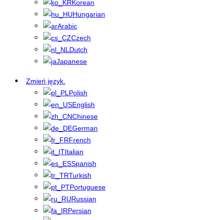
Korean
Hungarian
Arabic
Czech
Dutch
Japanese
Zmień język.
Polish
English
Chinese
German
French
Italian
Spanish
Turkish
Portuguese
Russian
Persian