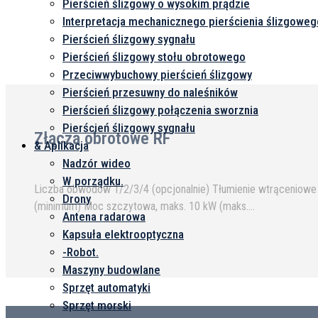
Pierścień ślizgowy o wysokim prądzie
Interpretacja mechanicznego pierścienia ślizgoweg
Pierścień ślizgowy sygnału
Pierścień ślizgowy stołu obrotowego
Przeciwwybuchowy pierścień ślizgowy
Pierścień przesuwny do naleśników
Pierścień ślizgowy połączenia sworznia
Pierścień ślizgowy sygnału
Złącza obrotowe RF
& Aplikacja
Nadzór wideo
W porządku.
Liczba obwodów 1/2/3/4 (opcjonalnie) Tłumienie wtrąceniowe 
Drony
(minimum) Moc szczytowa, maks. 10 kW (maks....
Antena radarowa
Kapsuła elektrooptyczna
-Robot.
Maszyny budowlane
Sprzęt automatyki
Sprzęt morski