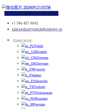
YouTube
Na Twitterze.
& Element
+1 346 401 9643
salesindustrystock@slipring.cn
Zmień język.
Polish
English
Chinese
German
French
Italian
Spanish
Turkish
Portuguese
Russian
Persian