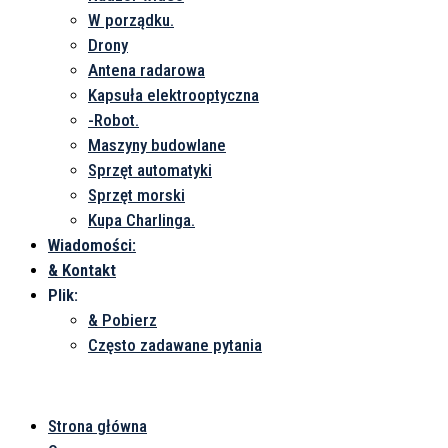
W porządku.
Drony
Antena radarowa
Kapsuła elektrooptyczna
-Robot.
Maszyny budowlane
Sprzęt automatyki
Sprzęt morski
Kupa Charlinga.
Wiadomości:
& Kontakt
Plik:
& Pobierz
Często zadawane pytania
Menu
Strona główna