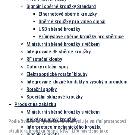
Signální sběrné kroužky Standard
Ethernetové sběrné kroužky
Sběrné kroužky pro video signál
USB sběrné kroužky
Průmyslové sběrné kroužky pro sběrnice
Miniaturní sběrné kroužky s víčkem
Integrované RF sběrné kroužky
RF rotační klouby
Optický rotační spoj
Elektrooptické rotační klouby
Integrované kluzné kontakty s vysokým proudem
Rotační spojky
Speciální skluzové kroužky
Produkt na zakázku
Miniaturní sběrné kroužky s víčkem
Velký proudový kroužek
Podle zvláštních požadavků průmyslu je vnitřní prstencová
Interpretace mechanického kroužku
struktura kroužku řady JINPAT LPA navržena jako
Signální smyčka