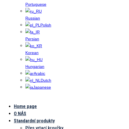
Portuguese
Russian
Polish
Persian
Korean
Hungarian
Arabic
Dutch
Japanese
Home page
Automatizačn
O NÁS
zařízení
Standardní produkty
Přes vrtací kroužky