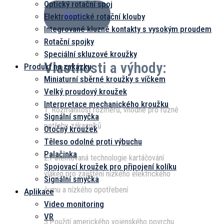
Optický rotační spoj
Více +
Elektrooptické rotační klouby
Integrované kluzné kontakty s vysokým proudem
Rotační spojky
Speciální skluzové kroužky
Vlastnosti a výhody:
Produkt na zakázku
Miniaturní sběrné kroužky s víčkem
Velký proudový kroužek
Interpretace mechanického kroužku
1. Rozmanitost rozměrů, vhodné pro různé
Signální smyčka
potřeby zákazníků
Otočný kroužek
Těleso odolné proti výbuchu
Palačinka
2.Patentovaná technologie kartáčování
Spojovací kroužek pro připojení kolíku
vláken pro zajištění nízkého elektrického
Signální smyčka
šumu a nízkého opotřebení
Aplikace
Video monitoring
VR
3.Použití amerického vojenského povrchu