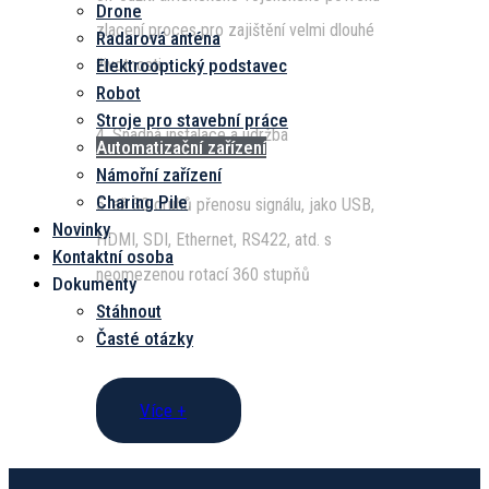
Drone
zlacení proces pro zajištění velmi dlouhé
Radarová anténa
Elektrooptický podstavec
životnosti
Robot
Stroje pro stavební práce
4. Snadná instalace a údržba
Automatizační zařízení
Námořní zařízení
Charing Pile
5. až 30 druhů přenosu signálu, jako USB,
Novinky
HDMI, SDI, Ethernet, RS422, atd. s
Kontaktní osoba
neomezenou rotací 360 stupňů
Dokumenty
Stáhnout
Časté otázky
Více +