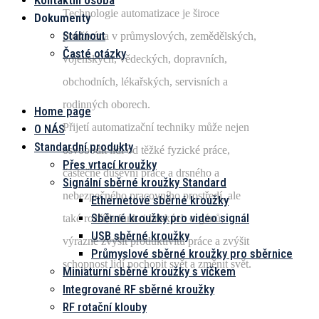
Kontaktní osoba
Technologie automatizace je široce
Dokumenty
Stáhnout
používána v průmyslových, zemědělských,
Časté otázky
vojenských, vědeckých, dopravních,
Menu
obchodních, lékařských, servisních a
rodinných oborech.
Home page
Přijetí automatizační techniky může nejen
O NÁS
Standardní produkty
osvobodit lidi od těžké fyzické práce,
Přes vrtací kroužky
částečné duševní práce a drsného a
Signální sběrné kroužky Standard
nebezpečného pracovního prostředí, ale
Ethernetové sběrné kroužky
Sběrné kroužky pro video signál
také rozšířit funkci lidských orgánů,
USB sběrné kroužky
výrazně zvýšit produktivitu práce a zvýšit
Průmyslové sběrné kroužky pro sběrnice
schopnost lidí pochopit svět a změnit svět.
Miniaturní sběrné kroužky s víčkem
Integrované RF sběrné kroužky
RF rotační klouby