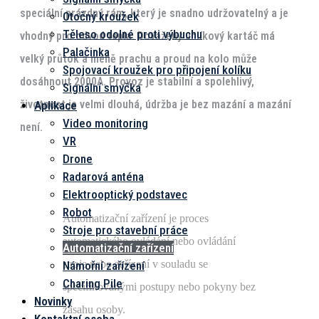
speciální prázdný rám, který je snadno udržovatelný a je
Otočný kroužek
Těleso odolné proti výbuchu
vhodný pro odvod tepla. Dovážený uhlíkový kartáč má
Palačinka
velký průtok a méně prachu a proud na kolo může
Spojovací kroužek pro připojení kolíku
dosáhnout 2000A. Provoz je stabilní a spolehlivý,
Signální smyčka
životnost je velmi dlouhá, údržba je bez mazání a mazání
Aplikace
Video monitoring
není.
VR
Drone
Radarová anténa
Elektrooptický podstavec
Robot
Automatizační zařízení je proces
Stroje pro stavební práce
automatického ovládání nebo ovládání
Automatizační zařízení
stroje nebo zařízení v souladu se
Námořní zařízení
Charing Pile
specifikovanými postupy nebo pokyny bez
Novinky
zásahu osoby.