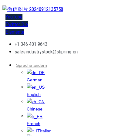
YouTube
Twitter
Die
Elemente
+1 346 401 9643
salesindustrystock@slipring.cn
Sprache ändern
German
English
Chinese
French
Italian