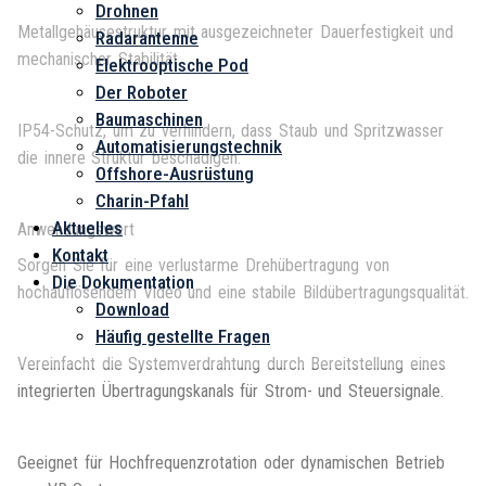
Drohnen
Metallgehäusestruktur mit ausgezeichneter Dauerfestigkeit und
Radarantenne
mechanischer Stabilität.
Elektrooptische Pod
Der Roboter
Baumaschinen
IP54-Schutz, um zu verhindern, dass Staub und Spritzwasser
Automatisierungstechnik
die innere Struktur beschädigen.
Offshore-Ausrüstung
Charin-Pfahl
Aktuelles
Anwendungswert
Kontakt
Sorgen Sie für eine verlustarme Drehübertragung von
Die Dokumentation
hochauflösendem Video und eine stabile Bildübertragungsqualität.
Download
Häufig gestellte Fragen
Vereinfacht die Systemverdrahtung durch Bereitstellung eines
integrierten Übertragungskanals für Strom- und Steuersignale.
Geeignet für Hochfrequenzrotation oder dynamischen Betrieb