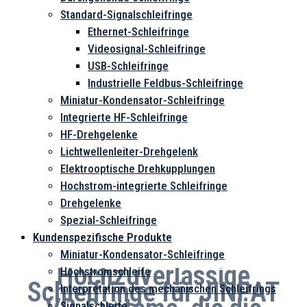
Standard-Signalschleifringe
Ethernet-Schleifringe
Videosignal-Schleifringe
USB-Schleifringe
Industrielle Feldbus-Schleifringe
Miniatur-Kondensator-Schleifringe
Integrierte HF-Schleifringe
HF-Drehgelenke
Lichtwellenleiter-Drehgelenk
Elektrooptische Drehkupplungen
Hochstrom-integrierte Schleifringe
Drehgelenke
Spezial-Schleifringe
Kundenspezifische Produkte
Miniatur-Kondensator-Schleifringe
Hochzuverlässige
Hochstromschleife
Schleifringe für JINPAT
Interpretation des mechanischen Schleifrings
Signalschleife