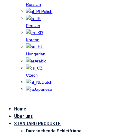
Russian
Polish
Persian
Korean
Hungarian
Arabic
Czech
Dutch
Japanese
Home
Die
Über uns
Anwendung
STANDARD PRODUKTE
Durchgehende Schleifringe