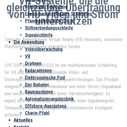
VR-Systeme, die die
gleichzeitige Übertragung
Drehteller-Schleifring
von HD-Video und Strom
Explosionsgeschützter Schleifring
unterstützen
Pfannkuchen Slide Circle
Stiftverbindungsschleife
Signalschleife
Typische Anwendungen: Virtual Reality (VR)-Headsets, rotierende
Die Anwendung
Plattformen, immersive interaktive Geräte
Videoüberwachung
VR
Drohnen
LPC-D35-0410-12S-01SD2 ist ein multifunktionaler Schleifring
Radarantenne
für VR und andere hochauflösende Video- und
Elektrooptische Pod
Stromsynchronisationsübertragungsanforderungen. Das Produkt
Der Roboter
integriert einen HD-SDI-Videokanal und einen Strom-/Signalkanal
Baumaschinen
und vereint Kompaktheit mit hoher Vibrationsfestigkeit. Es
Automatisierungstechnik
eignet sich für rotierende Systeme, die hohe Signalintegrität,
Offshore-Ausrüstung
Temperaturanpassungsfähigkeit und mechanische Festigkeit
Charin-Pfahl
erfordern.
Aktuelles