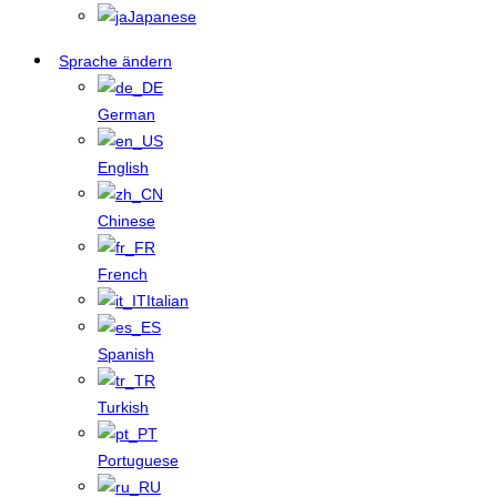
Japanese
Sprache ändern
German
English
Chinese
French
Italian
Spanish
Turkish
Portuguese