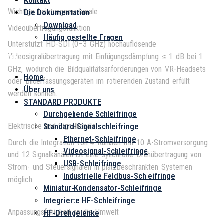
Kontakt
Wichtige Leistungsmerkmale
Die Dokumentation
Download
Videoübertragungsfunktion
Häufig gestellte Fragen
Unterstützt HD-SDI (0–3 GHz) hochauflösende
Videosignalübertragung mit Einfügungsdämpfung ≤ 1 dB bei 1
Menü
GHz, wodurch die Bildqualitätsanforderungen von VR-Headsets
Home
oder Bilderfassungsgeräten im rotierenden Zustand erfüllt
Über uns
werden können.
STANDARD PRODUKTE
Durchgehende Schleifringe
Standard-Signalschleifringe
Elektrische und Signalkanäle
Ethernet-Schleifringe
Durch die Integration von 4 Kanälen mit 10 A-Stromversorgung
Videosignal-Schleifringe
und 12 Signalkanälen ist eine synchrone Drehübertragung von
USB-Schleifringe
Strom- und Steuersignalen in platzbeschränkten Systemen
Industrielle Feldbus-Schleifringe
möglich.
Miniatur-Kondensator-Schleifringe
Integrierte HF-Schleifringe
Anpassungsfähigkeit an die Umwelt
HF-Drehgelenke