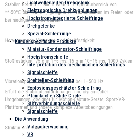
Lichtwellenleiter-Drehgelenk
Stabiler Betrieb in einem weiten Temperaturbereich von
Elektrooptische Drehkupplungen
**-50℃ bis +60℃**, geeignet für Testszenarien im Freien oder
Hochstrom-integrierte Schleifringe
bei niedrigen Temperaturen.
Drehgelenke
Spezial-Schleifringe
Hervorragende Vibrations- und Stoßfestigkeit
Kundenspezifische Produkte
Miniatur-Kondensator-Schleifringe
Hochstromschleife
Stoßfestigkeit: 75 g in 1–5 ms, 15 g in 10–15 ms, 1000 Zyklen
Interpretation des mechanischen Schleifrings
Signalschleife
Drehteller-Schleifring
Vibrationspegel: 5 g Dauervibration bei 1–500 Hz.
Explosionsgeschützter Schleifring
Erfüllt die Stabilitätsanforderungen hochdynamischer
Pfannkuchen Slide Circle
Umgebungen, geeignet für Motion-Capture-Geräte, Sport-VR-
Stiftverbindungsschleife
Plattformen und andere komplexe Arbeitsbedingungen.
Signalschleife
Die Anwendung
Videoüberwachung
Struktur und Schutz
VR