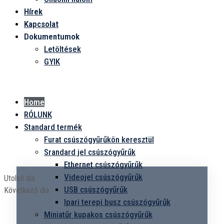
Hírek
Kapcsolat
Dokumentumok
Letöltések
GYIK
Menü
Home
RÓLUNK
Standard termék
Furat csúszógyűrűkön keresztül
Srandard jel csúszógyűrűk
Ethernet csúszógyűrűk
Videojel csúszógyűrűk
Utolsó dia
USB csúszógyűrűk
Következő dia
Ipari terepi busz csúszógyűrűk
Miniatűr kupakos csúszógyűrűk