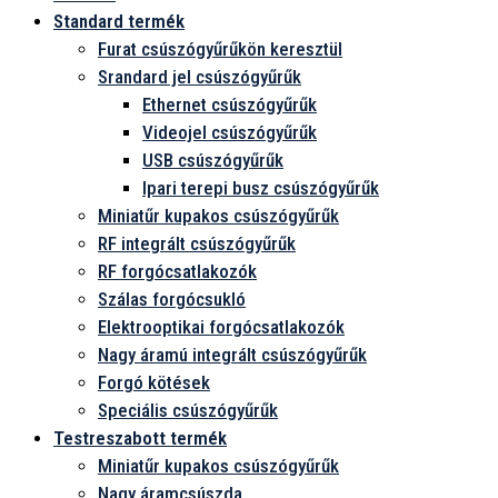
Standard termék
Furat csúszógyűrűkön keresztül
Srandard jel csúszógyűrűk
Ethernet csúszógyűrűk
Videojel csúszógyűrűk
USB csúszógyűrűk
Ipari terepi busz csúszógyűrűk
Miniatűr kupakos csúszógyűrűk
RF integrált csúszógyűrűk
RF forgócsatlakozók
Szálas forgócsukló
Elektrooptikai forgócsatlakozók
Nagy áramú integrált csúszógyűrűk
Forgó kötések
Speciális csúszógyűrűk
Testreszabott termék
Miniatűr kupakos csúszógyűrűk
Nagy áramcsúszda