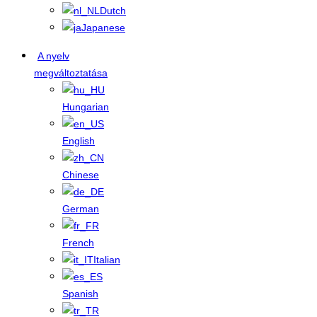
Dutch
Japanese
A nyelv
megváltoztatása
Hungarian
English
Chinese
German
French
Italian
Spanish