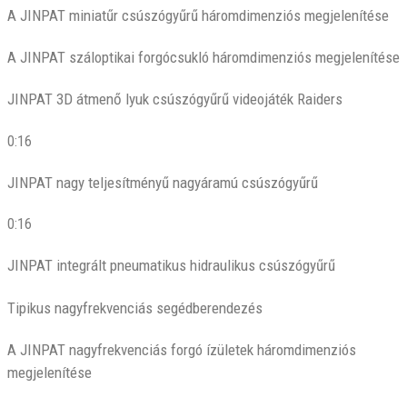
A JINPAT miniatűr csúszógyűrű háromdimenziós megjelenítése
A JINPAT száloptikai forgócsukló háromdimenziós megjelenítése
JINPAT 3D átmenő lyuk csúszógyűrű videojáték Raiders
0:16
JINPAT nagy teljesítményű nagyáramú csúszógyűrű
0:16
JINPAT integrált pneumatikus hidraulikus csúszógyűrű
Tipikus nagyfrekvenciás segédberendezés
A JINPAT nagyfrekvenciás forgó ízületek háromdimenziós
megjelenítése