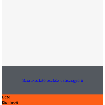
Szórakoztató eszköz csúszógyűrű
Előző
Következő