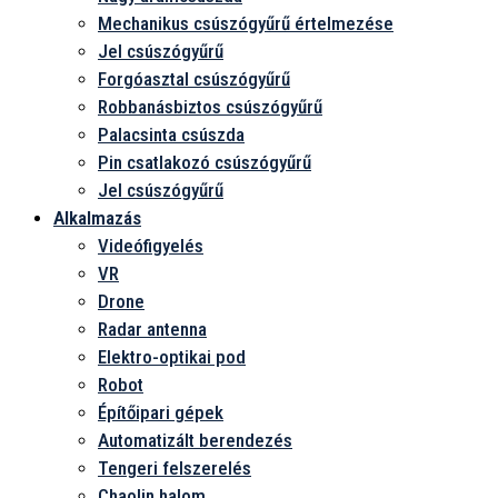
Mechanikus csúszógyűrű értelmezése
Jel csúszógyűrű
Forgóasztal csúszógyűrű
Robbanásbiztos csúszógyűrű
Palacsinta csúszda
Pin csatlakozó csúszógyűrű
Jel csúszógyűrű
Alkalmazás
Videófigyelés
VR
Drone
Radar antenna
Elektro-optikai pod
Robot
Építőipari gépek
Automatizált berendezés
Tengeri felszerelés
Chaolin halom