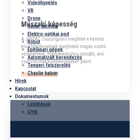
Videófigyelés
VR
Drone
Műszaki képesség
Radar antenna
Elektro-optikai pod
A JINPAT csúszógyűrű megfelel a katonai
Robot
követelményeknek megfelelő magas szintű
Építőipari gépek
védelemnek. Robbanásbiztos ütésálló, ami
Automatizált berendezés
csúcstechnikai képességeket jelent.
Tengeri felszerelés
Chaolin halom
Olvassa el többet
Hírek
Kapcsolat
Dokumentumok
Letöltések
GYIK