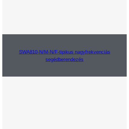
SWA810-N/M-N/F-tipikus nagyfrekvenciás
segédberendezés