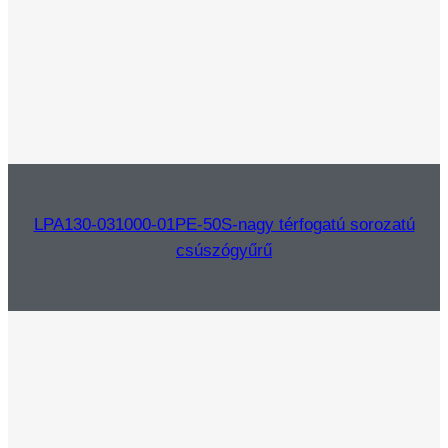
LPA130-031000-01PE-50S-nagy térfogatú sorozatú
csúszógyűrű