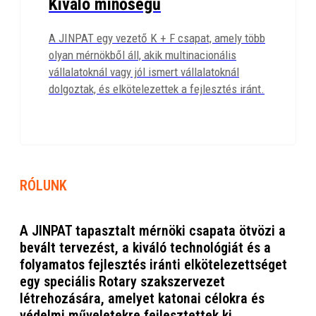
Kiváló minőségű
A JINPAT egy vezető K + F csapat, amely több
olyan mérnökből áll, akik multinacionális
vállalatoknál vagy jól ismert vállalatoknál
dolgoztak, és elkötelezettek a fejlesztés iránt.
RÓLUNK
A JINPAT tapasztalt mérnöki csapata ötvözi a
bevált tervezést, a kiváló technológiát és a
folyamatos fejlesztés iránti elkötelezettséget
egy speciális Rotary szakszervezet
létrehozására, amelyet katonai célokra és
védelmi műveletekre fejlesztettek ki,