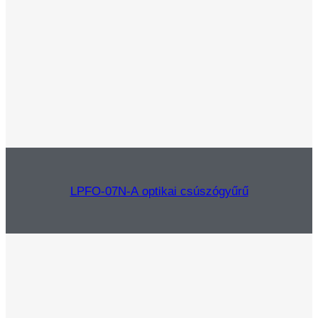
LPFO-07N-A optikai csúszógyűrű