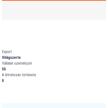
Export
Világszerte
Vállalati személyzet
50
A létrehozás története
0