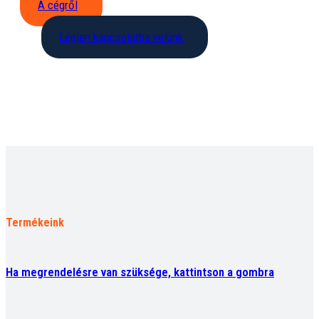
A cégről
Lépjen kapcsolatba velünk
Termékeink
Ha megrendelésre van szüksége, kattintson a gombra