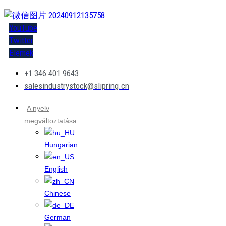
YouTube
Twitter
Elemek
+1 346 401 9643
salesindustrystock@slipring.cn
A nyelv
megváltoztatása
Hungarian
English
Chinese
German