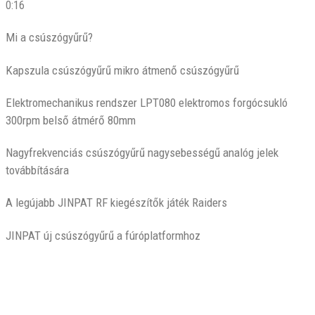
0:16
Mi a csúszógyűrű?
Kapszula csúszógyűrű mikro átmenő csúszógyűrű
Elektromechanikus rendszer LPT080 elektromos forgócsukló
300rpm belső átmérő 80mm
Nagyfrekvenciás csúszógyűrű nagysebességű analóg jelek
továbbítására
A legújabb JINPAT RF kiegészítők játék Raiders
JINPAT új csúszógyűrű a fúróplatformhoz