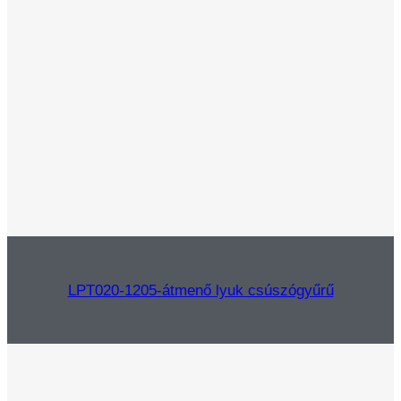
LPT020-1205-átmenő lyuk csúszógyűrű