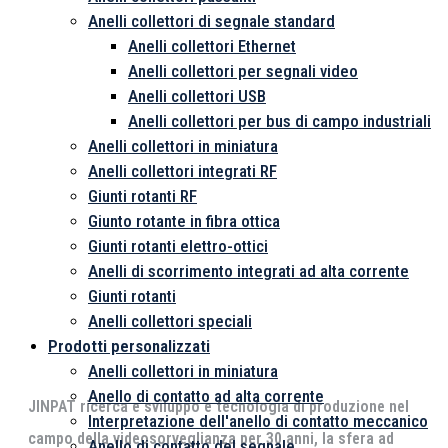
Anelli collettori di segnale standard
Anelli collettori Ethernet
Anelli collettori per segnali video
Anelli collettori USB
Anelli collettori per bus di campo industriali
Anelli collettori in miniatura
Anelli collettori integrati RF
Giunti rotanti RF
Giunto rotante in fibra ottica
Giunti rotanti elettro-ottici
Anelli di scorrimento integrati ad alta corrente
Giunti rotanti
Anelli collettori speciali
Prodotti personalizzati
Anelli collettori in miniatura
Anello di contatto ad alta corrente
JINPAT ricerca e sviluppo e tecnologia di produzione nel
Interpretazione dell'anello di contatto meccanico
campo della videosorveglianza per 30 anni, la sfera ad
Anello di contatto del segnale