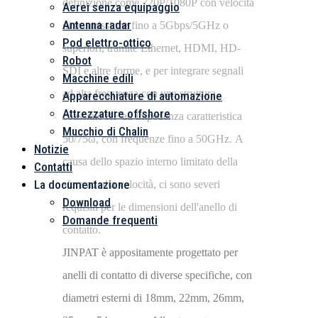
definizione come 720P/1080P con velocità
Aerei senza equipaggio
Antenna radar
di trasmissione fino a 5Gbps/5GHz o
Pod elettro-ottico
superiori, tramite Ethernet, HDMI, HD-
Robot
SDI e altre forme, e per integrare segnali
Macchine edili
ad alta frequenza con una struttura
Apparecchiature di automazione
Attrezzature offshore
coassiale RF ad impedenza caratteristica
Mucchio di Chalin
50/75ω, con frequenze fino a 50GHz. A
Notizie
causa dello spazio interno limitato della
Contatti
La documentazione
sfera ad alta velocità, ci sono severi
Download
requisiti per le dimensioni dell'anello di
Domande frequenti
contatto.
JINPAT è appositamente progettato per
anelli di contatto di diverse specifiche, con
diametri esterni di 18mm, 22mm, 26mm,