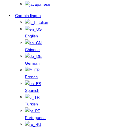
Japanese
Cambia lingua
Italian
English
Chinese
German
French
Spanish
Turkish
Portuguese