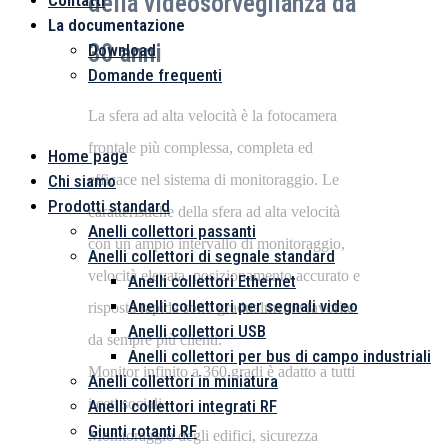
della videosorveglianza da
Contatti
La documentazione
30 anni
Download
Domande frequenti
Menu
La sfera ad alta velocità è la fotocamera
frontale più complessa, completa ed
Home page
Chi siamo
efficace nel sistema di monitoraggio. Le
Prodotti standard
caratteristiche della sfera ad alta velocità
Anelli collettori passanti
con un ampio intervallo di monitoraggio,
Anelli collettori di segnale standard
velocità elevata, posizionamento accurato e
Anelli collettori Ethernet
Anelli collettori per segnali video
risposta rapida sono gradualmente favorite
Anelli collettori USB
da sempre più clienti.
Anelli collettori per bus di campo industriali
Monitor infinito a 360 gradi è adatto a tutti
Anelli collettori in miniatura
i ceti sociali.
Anelli collettori integrati RF
Giunti rotanti RF
Monitoraggio degli edifici, sicurezza