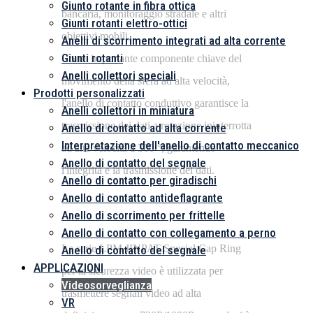
Giunto rotante in fibra ottica
bancaria, monitoraggio stradale e altri
Giunti rotanti elettro-ottici
obiettivi mobili,
Anelli di scorrimento integrati ad alta corrente
Giunti rotanti
Come importante componente chiave del
Anelli collettori speciali
movimento della sfera ad alta velocità,
Prodotti personalizzati
l'anello di contatto conduttivo garantisce la
Anelli collettori in miniatura
trasmissione dei dati a rotazione ininterrotta
Anello di contatto ad alta corrente
Interpretazione dell'anello di contatto meccanico
ad alta velocità a 360 °, garantendo
Anello di contatto del segnale
l'integrità e la trasmissione dei dati.
Anello di contatto per giradischi
Anello di contatto antideflagrante
Anello di scorrimento per frittelle
Anello di contatto con collegamento a perno
La serie LPM JINPAT Special Cap Ring
Anello di contatto del segnale
APPLICAZIONI
per la sicurezza video è utilizzata per
Videosorveglianza
trasmettere segnali video ad alta
VR