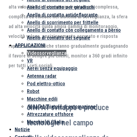
Anello di contatto per giradischi
alta velocità è la fotocamera frontale più complessa,
Anello di contatto antideflagrante
completa ed efficace nel sistema di sorveglianza, la sfera
Anello di scorrimento per frittelle
ad alta velocità guida ampia gamma di monitoraggio,
Anello di contatto con collegamento a perno
velocità veloce, posizionamento accurato e risposta
Anello di contatto del segnale
APPLICAZIONI
rapida caratteristiche stanno gradualmente guadagnando
Videosorveglianza
il favore di sempre più clienti, monitor a 360 gradi infinito
VR
per tutti i ceti sociali,
Aerei senza equipaggio
Antenna radar
Pod elettro-ottico
Robot
Macchine edili
JINPAT sviluppa e produce
Apparecchiature di automazione
Attrezzature offshore
tecnologie nel campo
Mucchio di Chalin
Notizie