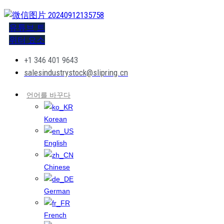
유튜브
트
위터
요소
+1 346 401 9643
salesindustrystock@slipring.cn
언어를 바꾸다
Korean
English
Chinese
German
French