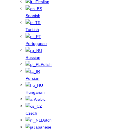
Italian
Spanish
Turkish
Portuguese
Russian
Polish
Persian
Hungarian
Arabic
Czech
Dutch
Japanese