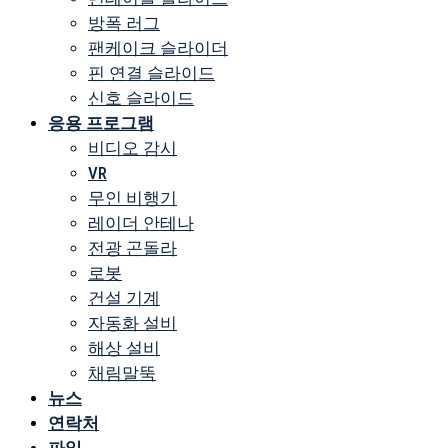
방폭 러그
팬케이크 슬라이더
핀 연결 슬라이드
신호 슬라이드
응용 프로그램
비디오 감시
VR
무인 비행기
레이더 안테나
전광 곤돌라
로봇
건설 기계
자동화 설비
해상 설비
채림말뚝
뉴스
연락처