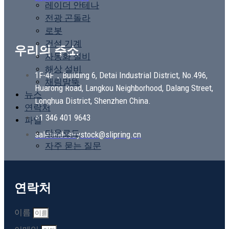
레이더 안테나
전광 곤돌라
로봇
건설 기계
우리의 주소
자동화 설비
해상 설비
1F-4F，Building 6, Detai Industrial District, No.496,
채림말뚝
Huarong Road, Langkou Neighborhood, Dalang Street,
뉴스
Longhua District, Shenzhen China.
연락처
+1 346 401 9643
파일
다운로드
salesindustrystock@slipring.cn
자주 묻는 질문
연락처
이름