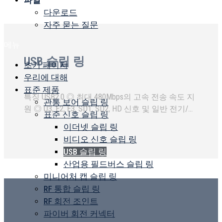
파일
다운로드
자주 묻는 질문
메뉴
USB 슬립 링
초기 페이지
우리에 대해
표준 제품
특징 USB2.0 ◎ 최대 480Mbps의 고속 전송 속도 지
관통 보어 슬립 링
원 ◎ U3, E2, E3, SD1, SD2, HD 신호 및 일반 전기/데
표준 신호 슬립 링
이터 신호 통합 ◎ 다중 채널 통합 설계...
이더넷 슬립 링
비디오 신호 슬립 링
USB 슬립 링
산업용 필드버스 슬립 링
미니어처 캡 슬립 링
RF 통합 슬립 링
RF 회전 조인트
파이버 회전 커넥터