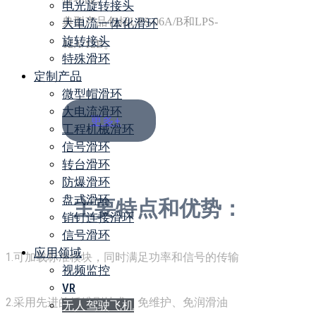
电光旋转接头
典型产品包括LPS-06A/B和LPS-
大电流一体化滑环
旋转接头
12A/12B。
特殊滑环
定制产品
微型帽滑环
大电流滑环
更多+
工程机械滑环
信号滑环
转台滑环
防爆滑环
盘式滑环
主要特点和优势：
销钉连接滑环
信号滑环
应用领域
1.可加载标准模块，同时满足功率和信号的传输
视频监控
VR
2.采用先进的纤维刷技术，免维护、免润滑油
无人驾驶飞机