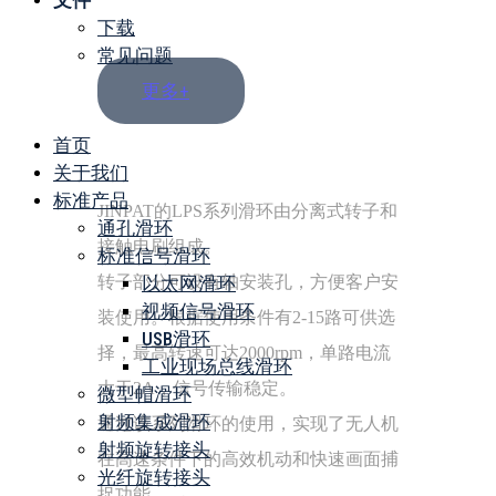
文件
下载
常见问题
更多+
菜单
首页
关于我们
标准产品
JINPAT的LPS系列滑环由分离式转子和
通孔滑环
接触电刷组成。
标准信号滑环
以太网滑环
转子部分可设有轴安装孔，方便客户安
视频信号滑环
装使用。根据使用条件有2-15路可供选
USB滑环
择，最高转速可达2000rpm，单路电流
工业现场总线滑环
大于2A，信号传输稳定。
微型帽滑环
射频集成滑环
通过该系列滑环的使用，实现了无人机
射频旋转接头
在高速条件下的高效机动和快速画面捕
光纤旋转接头
捉功能。