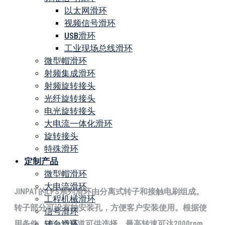
以太网滑环
视频信号滑环
USB滑环
工业现场总线滑环
微型帽滑环
射频集成滑环
射频旋转接头
光纤旋转接头
电光旋转接头
大电流一体化滑环
旋转接头
特殊滑环
定制产品
微型帽滑环
大电流滑环
JINPAT的LPS系列滑环由分离式转子和接触电刷组成。
工程机械滑环
转子部分可设有轴安装孔，方便客户安装使用。根据使
信号滑环
转台滑环
用条件，有2-15通道可供选择，最高转速可达2000rpm，