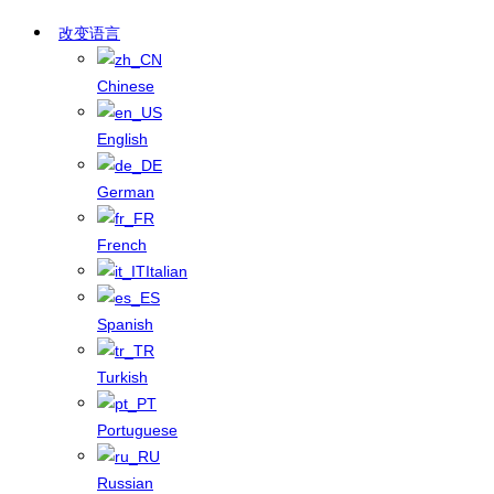
改变语言
Chinese
English
German
French
Italian
Spanish
Turkish
Portuguese
Russian