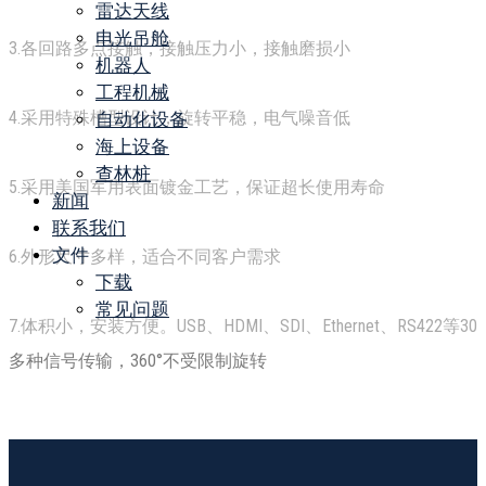
雷达天线
电光吊舱
3.各回路多点接触，接触压力小，接触磨损小
机器人
工程机械
4.采用特殊槽型设计，旋转平稳，电气噪音低
自动化设备
海上设备
查林桩
5.采用美国军用表面镀金工艺，保证超长使用寿命
新闻
联系我们
文件
6.外形尺寸多样，适合不同客户需求
下载
常见问题
7.体积小，安装方便。USB、HDMI、SDI、Ethernet、RS422等30
多种信号传输，360°不受限制旋转