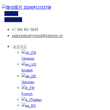
YouTube
推特
元素
+1 346 401 9643
salesindustrystock@slipring.cn
改变语言
Chinese
English
German
French
Italian