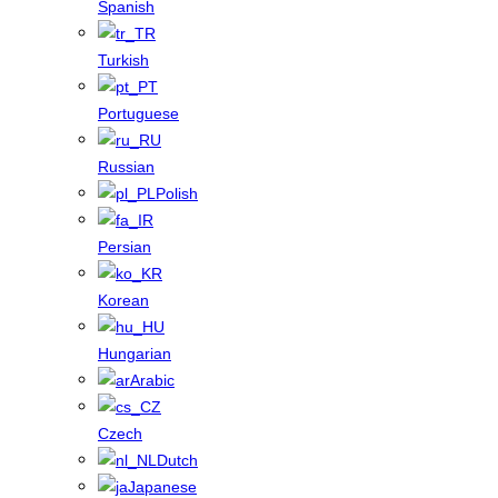
Spanish
Turkish
Portuguese
Russian
Polish
Persian
Korean
Hungarian
Arabic
Czech
Dutch
Japanese