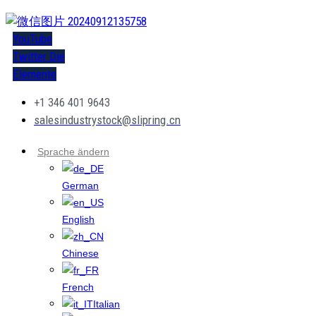
YouTube
Twitter
Die
Elemente
+1 346 401 9643
salesindustrystock@slipring.cn
Sprache ändern
German
English
Chinese
French
Italian