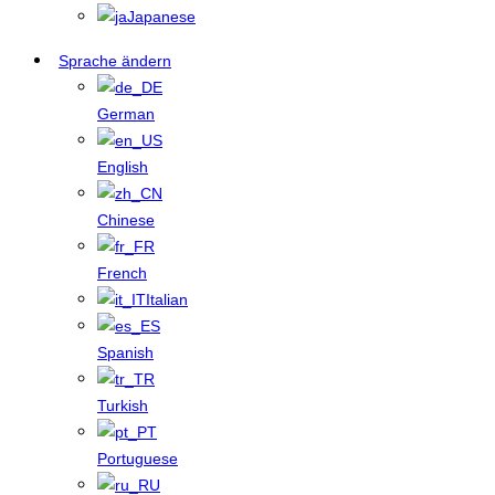
Japanese
Sprache ändern
German
English
Chinese
French
Italian
Spanish
Turkish
Portuguese