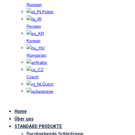
Russian
Polish
Persian
Korean
Hungarian
Arabic
Czech
Dutch
Japanese
Home
Die
Über uns
Anwendung
STANDARD PRODUKTE
Durchgehende Schleifringe