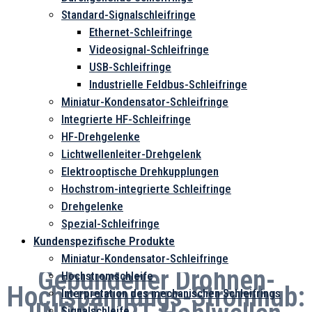
Standard-Signalschleifringe
Ethernet-Schleifringe
Videosignal-Schleifringe
USB-Schleifringe
Industrielle Feldbus-Schleifringe
Miniatur-Kondensator-Schleifringe
Integrierte HF-Schleifringe
HF-Drehgelenke
Lichtwellenleiter-Drehgelenk
Elektrooptische Drehkupplungen
Hochstrom-integrierte Schleifringe
Drehgelenke
Spezial-Schleifringe
Kundenspezifische Produkte
Miniatur-Kondensator-Schleifringe
Gebundener Drohnen-
Hochstromschleife
Hochspannungs-Stromhub:
Interpretation des mechanischen Schleifrings
Signalschleife