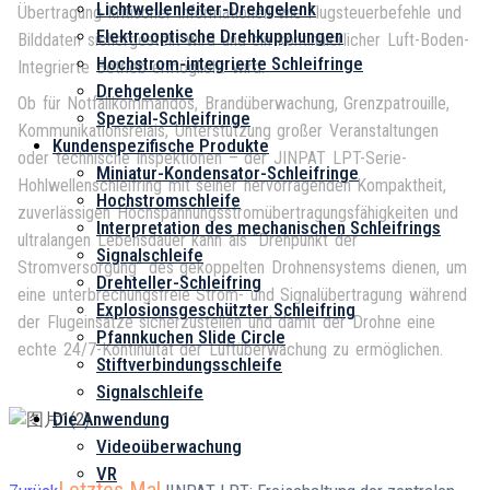
Lichtwellenleiter-Drehgelenk
Übertragung kritischer Informationen wie Flugsteuerbefehle und
Elektrooptische Drehkupplungen
Bilddaten sichergestellt wird und ein kontinuierlicher Luft-Boden-
Hochstrom-integrierte Schleifringe
Integrierte Betrieb ermöglicht wird.
Drehgelenke
Ob für Notfallkommandos, Brandüberwachung, Grenzpatrouille,
Spezial-Schleifringe
Kommunikationsrelais, Unterstützung großer Veranstaltungen
Kundenspezifische Produkte
oder technische Inspektionen – der JINPAT LPT-Serie-
Miniatur-Kondensator-Schleifringe
Hohlwellenschleifring mit seiner hervorragenden Kompaktheit,
Hochstromschleife
zuverlässigen Hochspannungsstromübertragungsfähigkeiten und
Interpretation des mechanischen Schleifrings
ultralangen Lebensdauer kann als “Drehpunkt der
Signalschleife
Stromversorgung” des gekoppelten Drohnensystems dienen, um
Drehteller-Schleifring
eine unterbrechungsfreie Strom- und Signalübertragung während
Explosionsgeschützter Schleifring
der Flugeinsätze sicherzustellen und damit der Drohne eine
Pfannkuchen Slide Circle
echte 24/7-Kontinuität der Luftüberwachung zu ermöglichen.
Stiftverbindungsschleife
Signalschleife
Die Anwendung
Videoüberwachung
VR