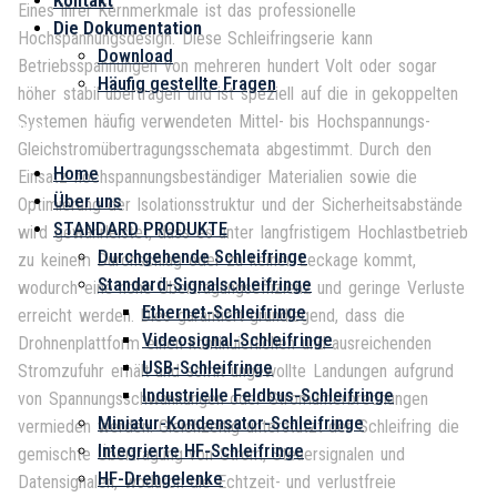
Kontakt
Eines ihrer Kernmerkmale ist das professionelle
Die Dokumentation
Hochspannungsdesign. Diese Schleifringserie kann
Download
Betriebsspannungen von mehreren hundert Volt oder sogar
Häufig gestellte Fragen
höher stabil übertragen und ist speziell auf die in gekoppelten
Systemen häufig verwendeten Mittel- bis Hochspannungs-
Menü
Gleichstromübertragungsschemata abgestimmt. Durch den
Home
Einsatz hochspannungsbeständiger Materialien sowie die
Über uns
Optimierung der Isolationsstruktur und der Sicherheitsabstände
STANDARD PRODUKTE
wird gewährleistet, dass es unter langfristigem Hochlastbetrieb
Durchgehende Schleifringe
zu keinem Durchschlag oder zu keiner Leckage kommt,
Standard-Signalschleifringe
wodurch eine hohe Übertragungseffizienz und geringe Verluste
Ethernet-Schleifringe
erreicht werden. Dies garantiert grundlegend, dass die
Videosignal-Schleifringe
Drohnenplattform einen kontinuierlichen und ausreichenden
USB-Schleifringe
Stromzufuhr erhält und somit ungewollte Landungen aufgrund
Industrielle Feldbus-Schleifringe
von Spannungsschwankungen oder Stromunterbrechungen
Miniatur-Kondensator-Schleifringe
vermieden werden. Gleichzeitig unterstützt der Schleifring die
Integrierte HF-Schleifringe
gemischte Übertragung von Strom, Steuersignalen und
HF-Drehgelenke
Datensignalen, wodurch die Echtzeit- und verlustfreie