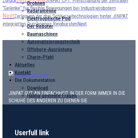
Letztes Mal
Zurück
JINPAT LPT: Freischaltung der zentralen
Drohnen
“Gelenke” für flexible Bewegungen bei Industrierobotern
Radarantenne
Next
Zerlegung der drei Schlüsseltechnologien hinter JINPAT
Elektrooptische Pod
integrierten Durchgangs-Ringbürsten
Next
Der Roboter
Baumaschinen
Automatisierungstechnik
Offshore-Ausrüstung
Charin-Pfahl
Aktuelles
Kontakt
Die Dokumentation
Download
JINPAT GUT AN EINFACHHEIT IN DER FORM IMMER IN DIE
Häufig gestellte Fragen
SCHUHE DES ANDEREN ZU DIENEN SIE
Userfull link