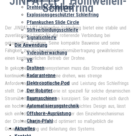
JINPAT LPT Hohlwellen-
Schleifring
Drehteller-Schleifring
Explosionsgeschützter Schleifring
Pfannkuchen Slide Circle
Der JINPAT LPT-Hohlwellen-Schleifring bietet eine stabile und
Stiftverbindungsschleife
zuverlässige Lösung für die rotierende Verbindung bei
Signalschleife
gekoppelten Drohnen. Seine kompakte Bauweise und seine
Die Anwendung
Fähigkeit zur Hochspannungsstromübertragung gewährleisten
Videoüberwachung
einen kontinuierlichen Betrieb der Drohne.
VR
Drohnen
In gekoppelten Drohnensystemen muss das Stromkabel sich
Radarantenne
kontinuierlich mit der Drohne drehen, was strenge
Elektrooptische Pod
Anforderungen an Größe, Gewicht und Leistung des Schleifrings
Der Roboter
stellt. Die JINPAT LPT-Serie ist speziell für solche dynamischen
Baumaschinen
Stromübertragungsszenarien konzipiert. Sie zeichnet sich durch
Automatisierungstechnik
ein hochintegriertes, kompaktes und leichtes Design aus, lässt
Offshore-Ausrüstung
sich einfach in das Drehgelenk oder den Einziehmechanismus
Charin-Pfahl
der Drohne integrieren und optimiert so maßgeblich die
Aktuelles
Gesamtanordnung und Belastung des Systems.