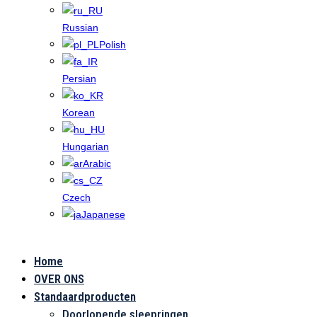
Russian
Polish
Persian
Korean
Hungarian
Arabic
Czech
Japanese
Home
Toepassingen
OVER ONS
Standaardproducten
Doorlopende sleepringen