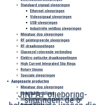
Standaard signaal sleepringen
Ethernet-sleepringen
Videosignaal sleepringen
USB-sleepringen
Industriële veldbus sleepringen
Miniatuur dop sleepringen
RF geïntegreerde sleepringen
RF-draaikoppelingen
Glasvezel roterende verbinding
Elektro-optische draaikoppelingen
High Current Integrated Slip Rings
Rotary Unions
Speciale sleepringen
Aangepaste producten
Miniatuur dop sleepringen
JINPAT olieboring-
Hoge huidige glijring
slipringen: de 6
Interpretatie van mechanische glijring
Signaal glijring