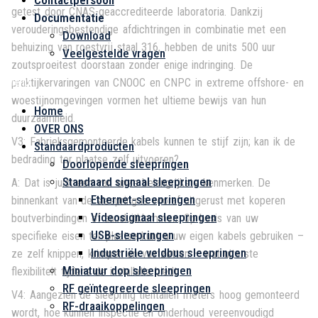
Contactpersoon
getest door CNAS-geaccrediteerde laboratoria. Dankzij
Documentatie
verouderingsbestendige afdichtringen in combinatie met een
Download
behuizing van roestvrij staal 316, hebben de units 500 uur
Veelgestelde vragen
zoutsproeitest doorstaan zonder enige indringing. De
Menu
praktijkervaringen van CNOOC en CNPC in extreme offshore- en
woestijnomgevingen vormen het ultieme bewijs van hun
Home
duurzaamheid.
OVER ONS
V3: Fabrieksgemonteerde kabels kunnen te stijf zijn; kan ik de
Standaardproducten
bedrading ter plaatse zelf uitvoeren?
Doorlopende sleepringen
Standaard signaal sleepringen
A: Dat is juist een van onze belangrijkste kenmerken. De
Ethernet-sleepringen
binnenkant van de sleepring is vooraf uitgerust met koperen
Videosignaal sleepringen
boutverbindingen of aansluitklemmen. Op basis van uw
USB-sleepringen
specifieke eisen ter plaatse kunt u uw eigen kabels gebruiken –
Industriële veldbus sleepringen
ze zelf knippen, krimpen en vastzetten – wat uiterste
Miniatuur dop sleepringen
flexibiliteit tijdens de installatie biedt.
RF geïntegreerde sleepringen
V4: Aangezien de sleepring tientallen meters hoog gemonteerd
RF-draaikoppelingen
wordt, hoe kunnen inspectie en onderhoud vereenvoudigd