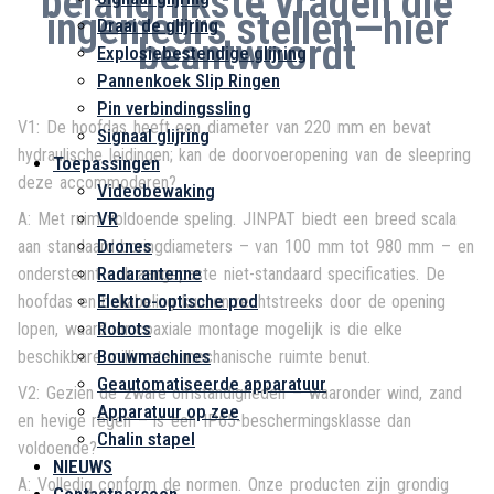
belangrijkste vragen die
ingenieurs stellen—hier
Draai de glijring
beantwoordt
Explosiebestendige glijring
Pannenkoek Slip Ringen
Pin verbindingssling
V1: De hoofdas heeft een diameter van 220 mm en bevat
Signaal glijring
hydraulische leidingen; kan de doorvoeropening van de sleepring
Toepassingen
deze accommoderen?
Videobewaking
VR
A: Met ruim voldoende speling. JINPAT biedt een breed scala
Drones
aan standaard boringdiameters – van 100 mm tot 980 mm – en
Radarantenne
ondersteunt ook aangepaste niet-standaard specificaties. De
Elektro-optische pod
hoofdas en bekabeling kunnen rechtstreeks door de opening
Robots
lopen, waardoor coaxiale montage mogelijk is die elke
Bouwmachines
beschikbare millimeter mechanische ruimte benut.
Geautomatiseerde apparatuur
V2: Gezien de zware omstandigheden – waaronder wind, zand
Apparatuur op zee
en hevige regen – is een IP65-beschermingsklasse dan
Chalin stapel
voldoende?
NIEUWS
A: Volledig conform de normen. Onze producten zijn grondig