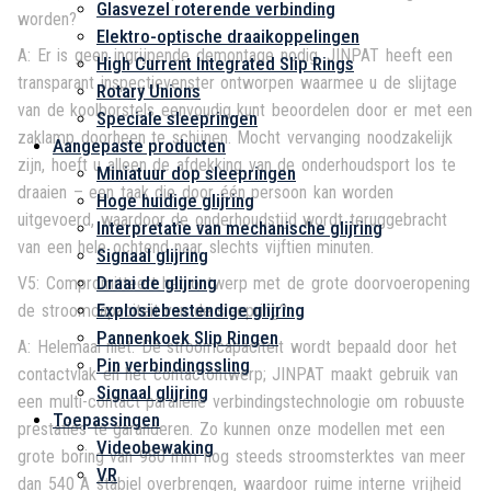
Glasvezel roterende verbinding
worden?
Elektro-optische draaikoppelingen
A: Er is geen ingrijpende demontage nodig. JINPAT heeft een
High Current Integrated Slip Rings
transparant inspectievenster ontworpen waarmee u de slijtage
Rotary Unions
van de koolborstels eenvoudig kunt beoordelen door er met een
Speciale sleepringen
zaklamp doorheen te schijnen. Mocht vervanging noodzakelijk
Aangepaste producten
zijn, hoeft u alleen de afdekking van de onderhoudsport los te
Miniatuur dop sleepringen
draaien – een taak die door één persoon kan worden
Hoge huidige glijring
uitgevoerd, waardoor de onderhoudstijd wordt teruggebracht
Interpretatie van mechanische glijring
van een hele ochtend naar slechts vijftien minuten.
Signaal glijring
Draai de glijring
V5: Compromitteert het ontwerp met de grote doorvoeropening
Explosiebestendige glijring
de stroomcapaciteit van de sleepring?
Pannenkoek Slip Ringen
A: Helemaal niet. De stroomcapaciteit wordt bepaald door het
Pin verbindingssling
contactvlak en het contactontwerp; JINPAT maakt gebruik van
Signaal glijring
een multi-contact parallelle verbindingstechnologie om robuuste
Toepassingen
prestaties te garanderen. Zo kunnen onze modellen met een
Videobewaking
grote boring van 980 mm nog steeds stroomsterktes van meer
VR
dan 540 A stabiel overbrengen, waardoor ruime interne vrijheid