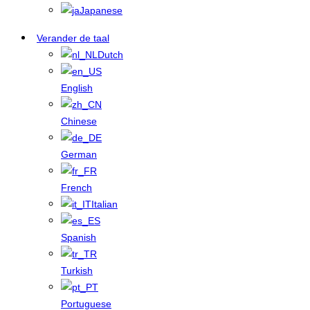
Japanese
Verander de taal
Dutch
English
Chinese
German
French
Italian
Spanish
Turkish
Portuguese