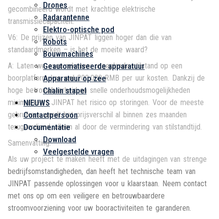
Drones
gecombineerd wordt met krachtige elektrische
Radarantenne
transmissiecapaciteit.
Elektro-optische pod
V6: De prijzen van JINPAT liggen hoger dan die van
Robots
standaardmerken – is het de moeite waard?
Bouwmachines
Geautomatiseerde apparatuur
A: Laten we even rekenen: ongeplande stilstand op een
Apparatuur op zee
boorplatform kan wel 200.000 RMB per uur kosten. Dankzij de
Chalin stapel
hoge betrouwbaarheid en snelle onderhoudsmogelijkheden
NIEUWS
minimaliseert JINPAT het risico op storingen. Voor de meeste
Contactpersoon
gebruikers wordt het prijsverschil al binnen zes maanden
Documentatie
terugverdiend, alleen al door de vermindering van stilstandtijd.
Download
Samenvatting:
Veelgestelde vragen
Als uw project te maken heeft met de uitdagingen van strenge
bedrijfsomstandigheden, dan heeft het technische team van
JINPAT passende oplossingen voor u klaarstaan. Neem contact
met ons op om een veiligere en betrouwbaardere
stroomvoorziening voor uw booractiviteiten te garanderen.