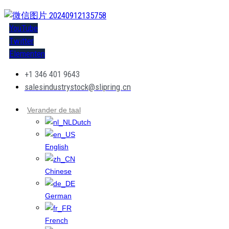
YouTube
Twitter
Elementen
+1 346 401 9643
salesindustrystock@slipring.cn
Verander de taal
Dutch
English
Chinese
German
French