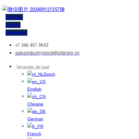
YouTube
Twitter
Elementen
+1 346 401 9643
salesindustrystock@slipring.cn
Verander de taal
Dutch
English
Chinese
German
French