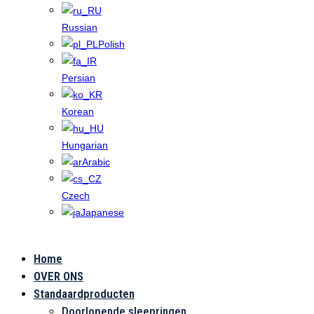
Russian
Polish
Persian
Korean
Hungarian
Arabic
Czech
Japanese
Home
Radarantenn
OVER ONS
Standaardproducten
Doorlopende sleepringen