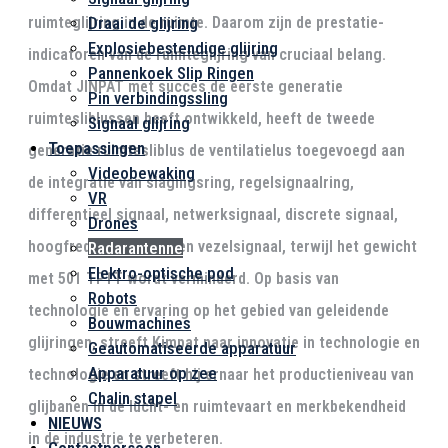
Draai de glijring
ruimteglijring in de ruimte. Daarom zijn de prestatie-
Explosiebestendige glijring
indicatoren van de ruimteglijring van cruciaal belang.
Pannenkoek Slip Ringen
Omdat JINPAT met succes de eerste generatie
Pin verbindingssling
ruimtesliblussen heeft ontwikkeld, heeft de tweede
Signaal glijring
Toepassingen
generatie ruimtesliblus de ventilatielus toegevoegd aan
Videobewaking
de integratie van slagingsring, regelsignaalring,
VR
differentieel signaal, netwerksignaal, discrete signaal,
Drones
hoogfrequent signaal en vezelsignaal, terwijl het gewicht
Radarantenne
Elektro-optische pod
met 501 TP1T wordt verminderd. Op basis van
Robots
technologie en ervaring op het gebied van geleidende
Bouwmachines
glijringen, streeft Kimpat naar innovatie in technologie en
Geautomatiseerde apparatuur
Apparatuur op zee
technologie en streeft hij ernaar het productieniveau van
Chalin stapel
glijbanen in de lucht- en ruimtevaart en merkbekendheid
NIEUWS
in de industrie te verbeteren.