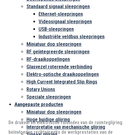
Standaard signaal sleepringen
Ethernet-sleepringen
Videosignaal sleepringen
USB-sleepringen
Industriële veldbus sleepringen
Miniatuur dop sleepringen
RF geïntegreerde sleepringen
RF-draaikoppelingen
Glasvezel roterende verbinding
Elektro-optische draaikoppelingen
High Current Integrated Slip Rings
Rotary Unions
Speciale sleepringen
Aangepaste producten
Miniatuur dop sleepringen
Hoge huidige glijring
De drukval en elektrische ruisindex van de ruimteglijring
Interpretatie van mechanische glijring
beïnvloeden rechtstreeks de werkprestaties van de
Signaal glijring