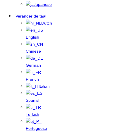
Japanese
Verander de taal
Dutch
English
Chinese
German
French
Italian
Spanish
Turkish
Portuguese