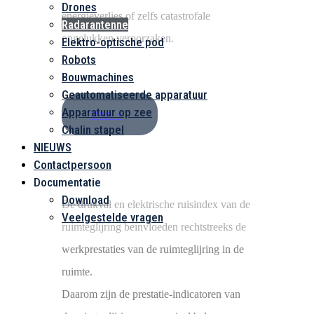
Drones
energieverlies of zelfs catastrofale
Radarantenne
ongelukken veroorzaken.
Elektro-optische pod
Robots
Bouwmachines
Geautomatiseerde apparatuur
Apparatuur op zee
Meer +
Chalin stapel
NIEUWS
Contactpersoon
Documentatie
Download
De drukval en elektrische ruisindex van de
Veelgestelde vragen
ruimteglijring beïnvloeden rechtstreeks de
werkprestaties van de ruimteglijring in de
ruimte.
Daarom zijn de prestatie-indicatoren van