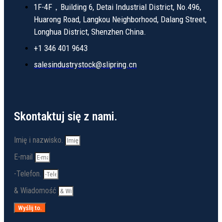
1F-4F，Building 6, Detai Industrial District, No.496,
Huarong Road, Langkou Neighborhood, Dalang Street,
Longhua District, Shenzhen China.
+1 346 401 9643
salesindustrystock@slipring.cn
Skontaktuj się z nami.
Imię i nazwisko.
E-mail
-Telefon.
& Wiadomość
Wyślij to.