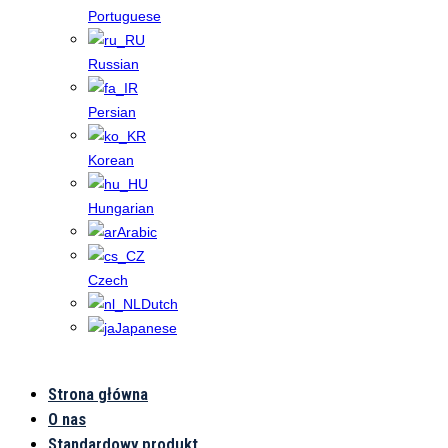
Portuguese
Russian
Persian
Korean
Hungarian
Arabic
Czech
Dutch
Japanese
Strona główna
Antena
O nas
Standardowy produkt