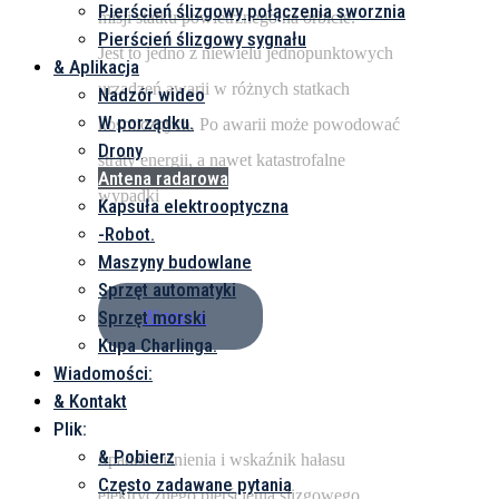
Pierścień ślizgowy połączenia sworznia
misji statku powietrznego na orbicie.
Pierścień ślizgowy sygnału
Jest to jedno z niewielu jednopunktowych
& Aplikacja
urządzeń awarii w różnych statkach
Nadzór wideo
W porządku.
kosmicznych. Po awarii może powodować
Drony
straty energii, a nawet katastrofalne
Antena radarowa
wypadki
Kapsuła elektrooptyczna
-Robot.
Maszyny budowlane
Sprzęt automatyki
Więcej +
Sprzęt morski
Kupa Charlinga.
Wiadomości:
& Kontakt
Plik:
& Pobierz
Spadek ciśnienia i wskaźnik hałasu
Często zadawane pytania
elektrycznego pierścienia ślizgowego