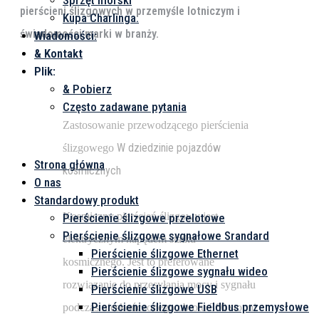
Sprzęt morski
pierścieni ślizgowych w przemyśle lotniczym i
Kupa Charlinga.
świadomości marki w branży.
Wiadomości:
& Kontakt
Plik:
& Pobierz
Często zadawane pytania
Zastosowanie przewodzącego pierścienia
Menu
W dziedzinie pojazdów
ślizgowego
Strona główna
kosmicznych
O nas
Standardowy produkt
Kosmiczny pierścień ślizgowy jest
Pierścienie ślizgowe przelotowe
Pierścienie ślizgowe sygnałowe Srandard
elektrycznym napędem statku
Pierścienie ślizgowe Ethernet
kosmicznego. Jest to preferowane
Pierścienie ślizgowe sygnału wideo
rozwiązanie do przesyłania mocy i sygnału
Pierścienie ślizgowe USB
Pierścienie ślizgowe Fieldbus przemysłowe
podczas nieskończonego obrotu 360 stopni