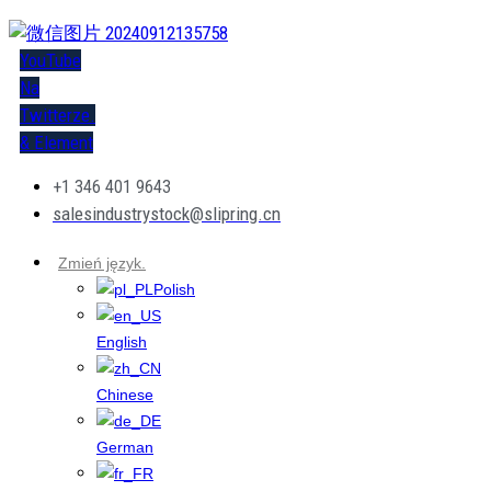
YouTube
Na
Twitterze.
& Element
+1 346 401 9643
salesindustrystock@slipring.cn
Zmień język.
Polish
English
Chinese
German