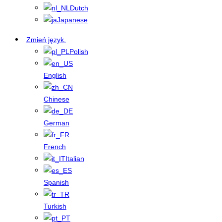
Dutch
Japanese
Zmień język.
Polish
English
Chinese
German
French
Italian
Spanish
Turkish