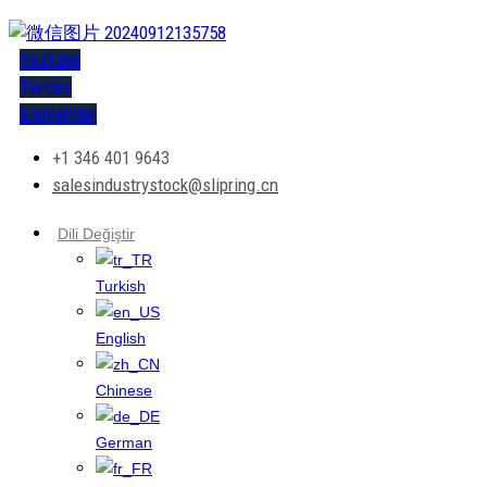
YouTube
Twitter
Elementler
+1 346 401 9643
salesindustrystock@slipring.cn
Dili Değiştir
Turkish
English
Chinese
German