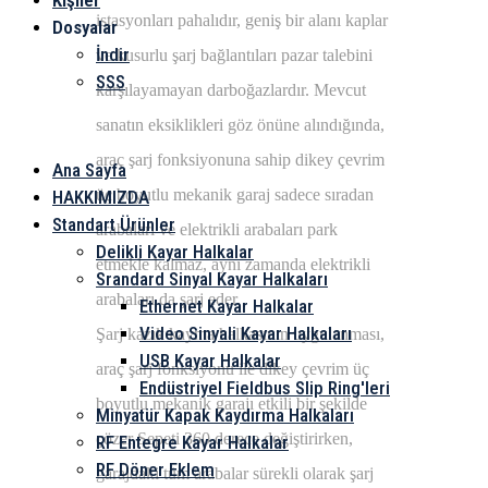
Kişiler
istasyonları pahalıdır, geniş bir alanı kaplar
Dosyalar
İndir
ve kusurlu şarj bağlantıları pazar talebini
SSS
karşılayamayan darboğazlardır. Mevcut
Menü
sanatın eksiklikleri göz önüne alındığında,
araç şarj fonksiyonuna sahip dikey çevrim
Ana Sayfa
üç boyutlu mekanik garaj sadece sıradan
HAKKIMIZDA
Standart Ürünler
arabaları ve elektrikli arabaları park
Delikli Kayar Halkalar
etmekle kalmaz, aynı zamanda elektrikli
Srandard Sinyal Kayar Halkaları
arabaları da şarj eder.
Ethernet Kayar Halkalar
Video Sinyali Kayar Halkaları
Şarj kazık kayma halkasının uygulanması,
USB Kayar Halkalar
araç şarj fonksiyonu ile dikey çevrim üç
Endüstriyel Fieldbus Slip Ring'leri
boyutlu mekanik garajı etkili bir şekilde
Minyatür Kapak Kaydırma Halkaları
çözer Sepeti 360 derece değiştirirken,
RF Entegre Kayar Halkalar
RF Döner Eklem
garajdaki tüm arabalar sürekli olarak şarj