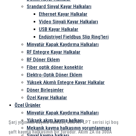
Srandard Sinyal Kayar Halkaları
Ethernet Kayar Halkalar
Video Sinyali Kayar Halkaları
USB Kayar Halkalar
Endüstriyel Fieldbus Slip Ring'leri
Minyatür Kapak Kaydırma Halkaları
RF Entegre Kayar Halkalar
RF Döner Eklem
Fiber optik döner konektör
Elektro-Optik Döner Eklem
Yüksek Akımlı Entegre Kayar Halkalar
Döner Birleşimler
Özel Kayar Halkalar
Özel Ürünler
Minyatür Kapak Kaydırma Halkaları
Yüksek akım kayma halkası
Şarj yığınının kayma halkası, JINPAT LPT serisi içi boş
Mekanik kayma halkasının yorumlanması
şaft kayma halkasının bir türüdür. Akım 2A ila 300A
Sinyal kayma halkası