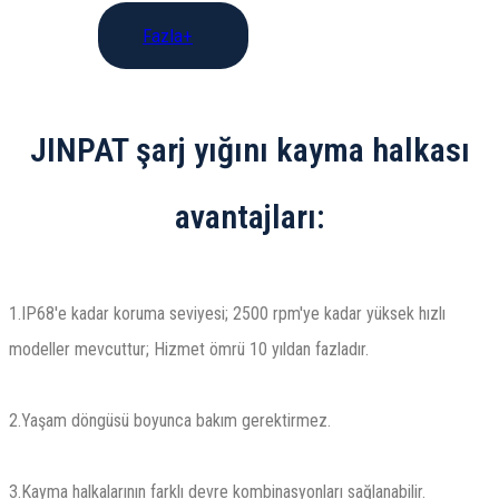
Fazla+
JINPAT şarj yığını kayma halkası
avantajları:
1.IP68'e kadar koruma seviyesi; 2500 rpm'ye kadar yüksek hızlı
modeller mevcuttur; Hizmet ömrü 10 yıldan fazladır.
2.Yaşam döngüsü boyunca bakım gerektirmez.
3.Kayma halkalarının farklı devre kombinasyonları sağlanabilir.