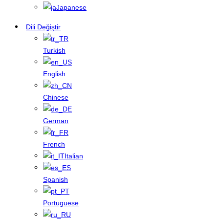
Japanese
Dili Değiştir
Turkish
English
Chinese
German
French
Italian
Spanish
Portuguese