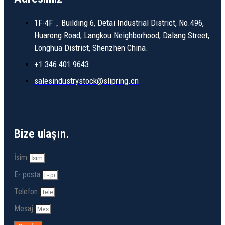
1F-4F，Building 6, Detai Industrial District, No.496,
Huarong Road, Langkou Neighborhood, Dalang Street,
Longhua District, Shenzhen China.
+1 346 401 9643
salesindustrystock@slipring.cn
Bize ulaşın.
İsim
E- posta
Telefon
Mesaj