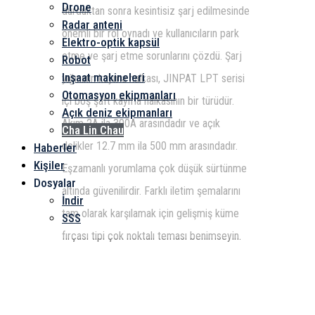
Drone
durduktan sonra kesintisiz şarj edilmesinde
Radar anteni
önemli bir rol oynadı ve kullanıcıların park
Elektro-optik kapsül
etme ve şarj etme sorunlarını çözdü. Şarj
Robot
Inşaat makineleri
yığınının kayma halkası, JINPAT LPT serisi
Otomasyon ekipmanları
içi boş şaft kayma halkasının bir türüdür.
Açık deniz ekipmanları
Akım 2A ila 300A arasındadır ve açık
Cha Lin Chau
delikler 12.7 mm ila 500 mm arasındadır.
Haberler
Kişiler
Eşzamanlı yorumlama çok düşük sürtünme
Dosyalar
altında güvenilirdir. Farklı iletim şemalarını
İndir
tam olarak karşılamak için gelişmiş küme
SSS
fırçası tipi çok noktalı teması benimseyin.