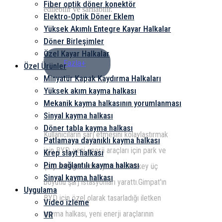
Fiber optik döner konektör
edilebilir ve sarılabilir.
Elektro-Optik Döner Eklem
Yüksek Akımlı Entegre Kayar Halkalar
Döner Birleşimler
Özel Kayar Halkalar
Fazla+
Özel Ürünler
Minyatür Kapak Kaydırma Halkaları
Yüksek akım kayma halkası
Mekanik kayma halkasının yorumlanması
Sinyal kayma halkası
Döner tabla kayma halkası
Kullanıcıların şarj etmesini kolaylaştırmak
Patlamaya dayanıklı kayma halkası
için BYD, yeni enerji araçları için park ve
Krep slayt halkası
Pim bağlantılı kayma halkası
şarjı entegre eden yeni nesil dikey üç
Sinyal kayma halkası
boyutlu şarj istasyonları yarattı.Gimpat'ın
Uygulama
BYD için özel olarak tasarladığı iletken
Video izleme
kayma halkası, yeni enerji araçlarının
VR