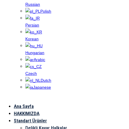
Russian
Polish
Persian
Korean
Hungarian
Arabic
Czech
Dutch
Japanese
Ana Sayfa
Cha Lin Chau
HAKKIMIZDA
Standart Ürünler
Delikli Kayar Halkalar