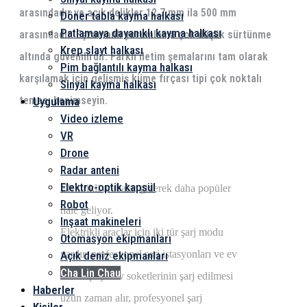
arasındadır ve açık delikler 12.7 mm ila 500 mm
Döner tabla kayma halkası
Patlamaya dayanıklı kayma halkası
arasındadır. Eşzamanlı yorumlama çok düşük sürtünme
Krep slayt halkası
altında güvenilirdir. Farklı iletim şemalarını tam olarak
Pim bağlantılı kayma halkası
karşılamak için gelişmiş küme fırçası tipi çok noktalı
Sinyal kayma halkası
teması benimseyin.
Uygulama
Video izleme
VR
Drone
Radar anteni
Elektro-optik kapsül
Elektrikli arabalar giderek daha popüler
Robot
hale geliyor.
Inşaat makineleri
Elektrikli araçlar için iki tür şarj modu
Otomasyon ekipmanları
vardır: profesyonel şarj istasyonları ve ev
Açık deniz ekipmanları
Cha Lin Chau
soketi şarjı. Ev soketlerinin şarj edilmesi
Haberler
uzun zaman alır, profesyonel şarj