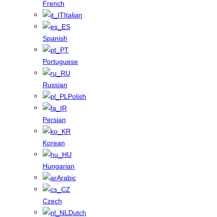
French
Italian
Spanish
Portuguese
Russian
Polish
Persian
Korean
Hungarian
Arabic
Czech
Dutch