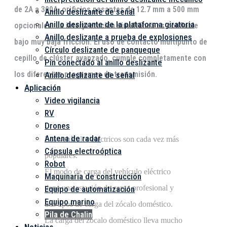
de 2A a 300A, orificios pasantes de 12.7 mm a 500 mm
Anillo deslizante de señal
Anillo deslizante de la plataforma giratoria
opcionales. La interpretación simultánea es confiable
Anillo deslizante a prueba de explosiones
bajo muy baja fricción. El uso de contacto multipunto de
Círculo deslizante de panqueque
cepillo de clúster avanzado, cumple completamente con
Pin conectado al anillo deslizante
los diferentes programas de transmisión.
Anillo deslizante de señal
Aplicación
Video vigilancia
RV
Drones
Antena de radar
Los vehículos eléctricos son cada vez más
Cápsula electroóptica
populares.
Robot
El modo de carga del vehículo eléctrico
Maquinaria de construcción
tiene una estación de carga profesional y
Equipo de automatización
Equipo marino
dos tipos de carga del zócalo doméstico.
Pila de Chalin
La carga del zócalo doméstico lleva mucho