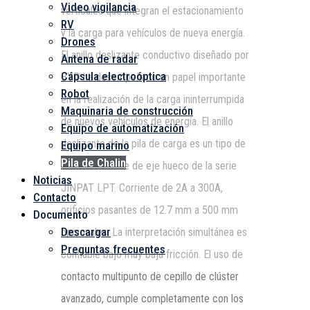
Video vigilancia
verticales que integran el estacionamiento
RV
y la carga para vehículos de nueva energía.
Drones
El anillo deslizante conductivo diseñado por
Antena de radar
Cápsula electroóptica
BYD ha desempeñado un papel importante
Robot
en la realización de la carga ininterrumpida
Maquinaria de construcción
de nuevos vehículos de energía. El anillo
Equipo de automatización
deslizante de la pila de carga es un tipo de
Equipo marino
Pila de Chalin
anillo deslizante de eje hueco de la serie
Noticias
JINPAT LPT. Corriente de 2A a 300A,
Contacto
orificios pasantes de 12.7 mm a 500 mm
Documento
Descargar
opcionales. La interpretación simultánea es
Preguntas frecuentes
confiable bajo muy baja fricción. El uso de
contacto multipunto de cepillo de clúster
avanzado, cumple completamente con los