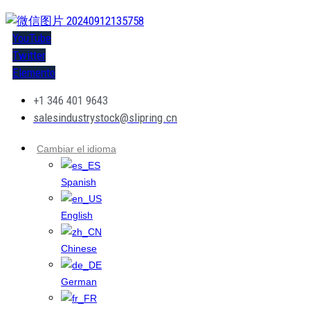
YouTube
Twitter
Elemento
+1 346 401 9643
salesindustrystock@slipring.cn
Cambiar el idioma
Spanish
English
Chinese
German