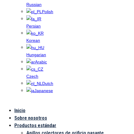
Russian
Polish
Persian
Korean
Hungarian
Arabic
Czech
Dutch
Japanese
Inicio
Pila de Chalin
Sobre nosotros
Productos estándar
Anillos colectores de orificio pasante