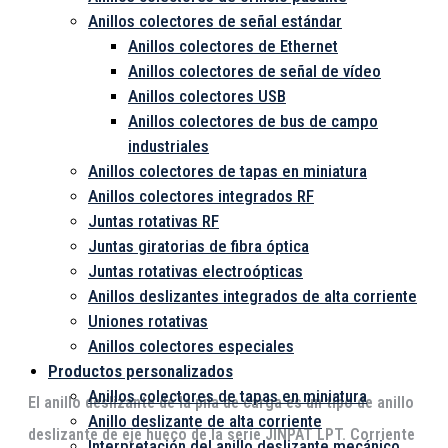
Anillos colectores de señal estándar
Anillos colectores de Ethernet
Anillos colectores de señal de vídeo
Anillos colectores USB
Anillos colectores de bus de campo
industriales
Anillos colectores de tapas en miniatura
Anillos colectores integrados RF
Juntas rotativas RF
Juntas giratorias de fibra óptica
Juntas rotativas electroópticas
Anillos deslizantes integrados de alta corriente
Uniones rotativas
Anillos colectores especiales
Productos personalizados
Anillos colectores de tapas en miniatura
El anillo deslizante de la pila de carga es un tipo de anillo
Anillo deslizante de alta corriente
deslizante de eje hueco de la serie JINPAT LPT. Corriente
Interpretación del anillo deslizante mecánico