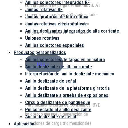
Anillos colectores integrados RF
con la función de carga del automóvil. Al
Juntas rotativas RF
convertir la canasta en 360 grados, todos
Juntas giratorias de fibra óptica
Juntas rotativas electroópticas
los automóviles en el garaje pueden
Anillos deslizantes integrados de alta corriente
cargarse y enrollarse continuamente.
Uniones rotativas
Anillos colectores especiales
Productos personalizados
Anillos colectores de tapas en miniatura
Más +
Anillo deslizante de alta corriente
Interpretación del anillo deslizante mecánico
Anillo deslizante de señal
Anillo deslizante de la plataforma giratoria
Anillo deslizante a prueba de explosiones
Círculo deslizante de panqueque
Para facilitar la carga de los usuarios, BYD
Pin conectado al anillo deslizante
ha creado una nueva generación de
Anillo deslizante de señal
estaciones de carga tridimensionales
Aplicación