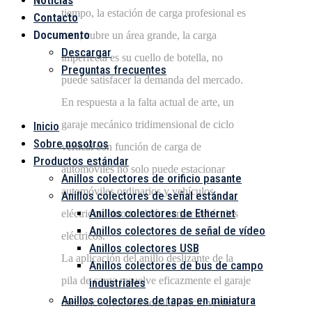
Noticias
tiempo, la estación de carga profesional es
Contacto
Documento
cara, cubre un área grande, la carga
Descargar
imperfecta es su cuello de botella, no
Preguntas frecuentes
puede satisfacer la demanda del mercado.
Menú
En respuesta a la falta actual de arte, un
garaje mecánico tridimensional de ciclo
Inicio
Sobre nosotros
vertical con función de carga de
Productos estándar
automóviles no solo puede estacionar
Anillos colectores de orificio pasante
automóviles ordinarios y vehículos
Anillos colectores de señal estándar
Anillos colectores de Ethernet
eléctricos, sino también cargar vehículos
Anillos colectores de señal de vídeo
eléctricos.
Anillos colectores USB
La aplicación del anillo deslizante de la
Anillos colectores de bus de campo
pila de carga resuelve eficazmente el garaje
industriales
Anillos colectores de tapas en miniatura
mecánico tridimensional de ciclo vertical