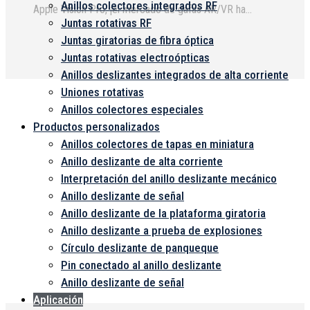
Anillos colectores integrados RF
Apple Vision Pro, ¡el mercado de gafas AR/VR ha
Juntas rotativas RF
recibido una nueva vitalidad! Al mismo tiempo,
Juntas giratorias de fibra óptica
productos como Ray-Ban Meta y Apple Intelligence...
Juntas rotativas electroópticas
Anillos deslizantes integrados de alta corriente
Uniones rotativas
Anillos colectores especiales
Productos personalizados
Anillos colectores de tapas en miniatura
Anillo deslizante de alta corriente
Interpretación del anillo deslizante mecánico
Anillo deslizante de señal
Anillo deslizante de la plataforma giratoria
Anillo deslizante a prueba de explosiones
Círculo deslizante de panqueque
Pin conectado al anillo deslizante
Anillo deslizante de señal
Aplicación