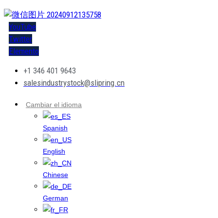
YouTube
Twitter
Elemento
+1 346 401 9643
salesindustrystock@slipring.cn
Cambiar el idioma
Spanish
English
Chinese
German