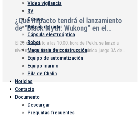
Video vigilancia
RV
Drones
¿Qué impacto tendrá el lanzamiento
Antena de radar
de “Black Myth: Wukong” en el
Cápsula electroóptica
mercado de anillos colectores?
Robot
El 20 de agosto a las 10:00, hora de Pekín, se lanzó a
Maquinaria de construcción
nivel mundial Black Myth: Wukong, el único juego 3A de
Equipo de automatización
producción puramente nacional en China. Antes de esto,
Equipo marino
tanto las búsquedas en caliente como el mercado de
capitales...
Pila de Chalin
Noticias
Contacto
Documento
Descargar
Preguntas frecuentes