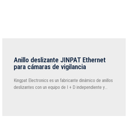
Anillo deslizante JINPAT Ethernet
para cámaras de vigilancia
Kingpat Electronics es un fabricante dinámico de anillos
deslizantes con un equipo de I + D independiente y
experimentado. Desde su inicio, JINPAT se ha
comprometido a brindar un mejor rendimiento del anillo
deslizante...