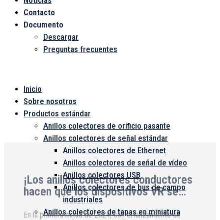
Noticias
Contacto
Documento
Descargar
Preguntas frecuentes
Menú
Inicio
Sobre nosotros
Productos estándar
Anillos colectores de orificio pasante
Anillos colectores de señal estándar
Anillos colectores de Ethernet
Anillos colectores de señal de vídeo
Anillos colectores USB
¡Los anillos colectores conductores
Anillos colectores de bus de campo
hacen que los dispositivos VR se
industriales
muevan!
Anillos colectores de tapas en miniatura
En la primera mitad de 2024, con el lanzamiento de