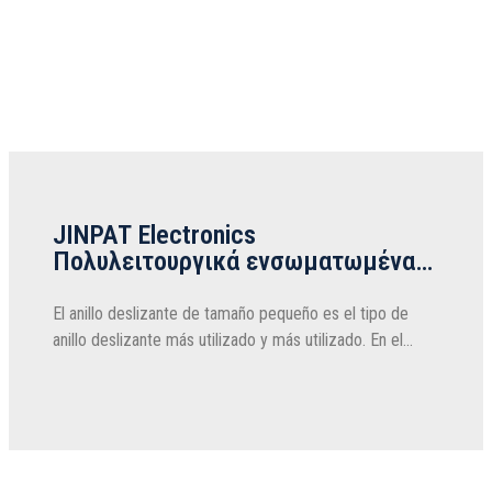
JINPAT Electronics
Πολυλειτουργικά ενσωματωμένα
δαχτυλίδια ολίσθησης
El anillo deslizante de tamaño pequeño es el tipo de
anillo deslizante más utilizado y más utilizado. En el
anillo deslizante electrónico JINPAT, hay tres series, a
saber, la serie de anillo deslizante de la cápsula JINPAT
LPC, MINI...