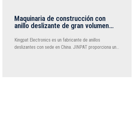
Maquinaria de construcción con
anillo deslizante de gran volumen
JINPAT
Kingpat Electronics es un fabricante de anillos
deslizantes con sede en China. JINPAT proporciona un
modelo de anillo deslizante estándar y una solución
personalizada. Hoy, echemos un vistazo a una solución
típica de anillo deslizante personalizado..