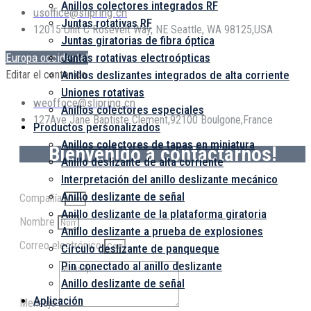
Anillos colectores integrados RF
usoffice@slipring.cn
Juntas rotativas RF
12015 Unit C Rosevelt Way, NE Seattle, WA 98125,USA
Juntas giratorias de fibra óptica
Juntas rotativas electroópticas
Europa occidental
Anillos deslizantes integrados de alta corriente
Editar el contenido
Uniones rotativas
weoffoce@slipring.cn
Anillos colectores especiales
127Ave Jane Baptiste Clement,92100 Boulgone,France
Productos personalizados
Anillos colectores de tapas en miniatura
Bienvenido a contactarnos!
Anillo deslizante de alta corriente
Interpretación del anillo deslizante mecánico
Anillo deslizante de señal
Compañía
Anillo deslizante de la plataforma giratoria
Nombre
Anillo deslizante a prueba de explosiones
Correo electrónico
Círculo deslizante de panqueque
Pin conectado al anillo deslizante
Anillo deslizante de señal
Aplicación
Mensaje