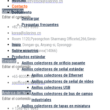
Noticias
salesindustrystock@slipring.cn
Contacto
Corea del Sur
Documento
Editar el contenido
Descargar
Preguntas frecuentes
+82 31 467 8585
korea@slipring.cn
Menú
Room 1120,Pyeongchon Sharmang Officetel,266,Simin-
Inicio
daero, Dongan-gu, Anyang-si, Gyeonggi-
Sobre nosotros
do, Republic of Korea(14066)
Productos estándar
Singapur
Anillos colectores de orificio pasante
Editar el contenido
Anillos colectores de señal estándar
Anillos colectores de Ethernet
+65-80356138
Anillos colectores de señal de vídeo
sgoffice@slipring.cn
Anillos colectores USB
América del Norte
Anillos colectores de bus de campo
Editar el contenido
industriales
Anillos colectores de tapas en miniatura
+ 1346 401 9643