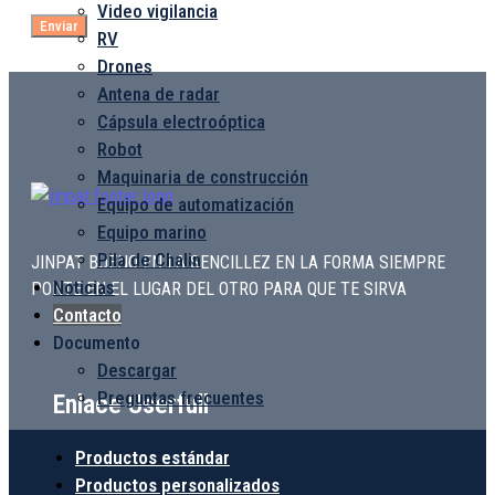
Video vigilancia
Enviar
RV
Drones
Antena de radar
Cápsula electroóptica
Robot
Maquinaria de construcción
Equipo de automatización
Equipo marino
Pila de Chalin
JINPAT BUENO EN LA SENCILLEZ EN LA FORMA SIEMPRE
Noticias
PONTE EN EL LUGAR DEL OTRO PARA QUE TE SIRVA
Contacto
Documento
Descargar
Preguntas frecuentes
Enlace Userfull
Productos estándar
Productos personalizados