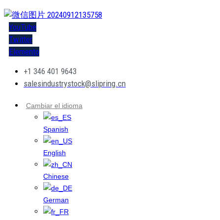
YouTube
Twitter
Elemento
+1 346 401 9643
salesindustrystock@slipring.cn
Cambiar el idioma
Spanish
English
Chinese
German