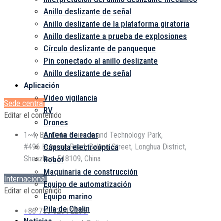
Anillo deslizante de señal
Anillo deslizante de la plataforma giratoria
Anillo deslizante a prueba de explosiones
Círculo deslizante de panqueque
Pin conectado al anillo deslizante
Anillo deslizante de señal
Aplicación
Video vigilancia
Sede central
RV
Editar el contenido
Drones
Antena de radar
1~4, B6, Detai Science and Technology Park,
Cápsula electroóptica
#496 Huarong Road, Dalang Street, Longhua District,
Shenzhen, 518109, China
Robot
Maquinaria de construcción
Internacional
Equipo de automatización
Editar el contenido
Equipo marino
Pila de Chalin
+86-755-8204 2235