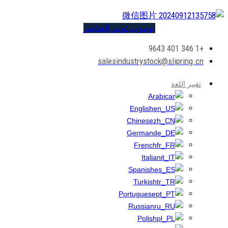
يوتيوب
تويتر
العناصر
+1 346 401 9643
salesindustrystock@slipring.cn
تغيير اللغة
Arabic
English
Chinese
German
French
Italian
Spanish
Turkish
Portuguese
Russian
Polish