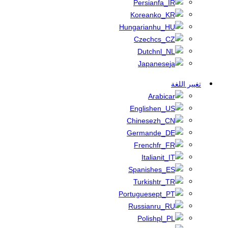
Persian
Korean
Hungarian
Czech
Dutch
Japanese
تغيير اللغة
Arabic
English
Chinese
German
French
Italian
Spanish
Turkish
Portuguese
Russian
Polish