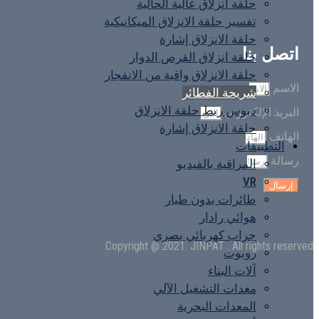
حلقة انزلاق عالية الحالية
تفسير حلقة الانزلاق الميكانيكية
حلقة الانزلاق إشارة
اتصل بنا
حلقة انزلاق القرص الدوار
حلقة الانزلاق واقية من الانفجار
الاسم
شريحة الفطائر
دبوس ربط حلقة الانزلاق
البريد الإلكتروني
حلقة الانزلاق إشارة
الهاتف
التطبيقات
رسالة
المراقبة بالفيديو
VR
إرسال
طائرات بدون طيار
هوائي رادار
جراب كهربائي بصري
Copyright @ 2021. JINPAT . All rights reserved.
روبوت
آلات البناء
معدات التشغيل الآلي
المعدات البحرية