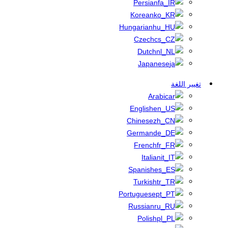
Persian
Korean
Hungarian
Czech
Dutch
Japanese
تغيير اللغة
Arabic
English
Chinese
German
French
Italian
Spanish
Turkish
Portuguese
Russian
Polish