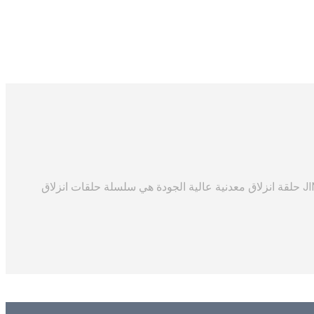
عدد الدوائر: 6-12 التصنيف الحالي: 2A مقاومة العزل: ≥ 1000MΩ @ 500VDC الجهد: 240VAC / DC حلقة انزلاق معدنية عالية الجودة JINPAT حلقة انزلاق معدنية عالية الجودة هي سلسلة حلقات انزلاق