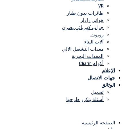
VR
طائرات بدون طيار
هوائي رادار
جراب كهربائي بصري
روبوت
آلات البناء
معدات التشغيل الآلي
المعدات البحرية
أكوام Charin
الإعلام
جهات الاتصال
الوثائق
تحميل
أسئلة يتكرر طرحها
القائمة
الصفحة الرئيسية