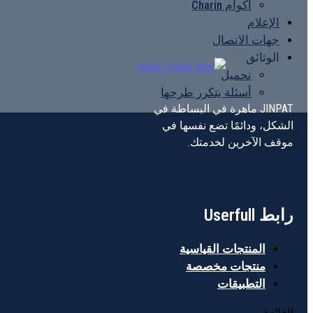
أكوام Charin
الإعلام
جهات الاتصال
الوثائق
تحميل
أسئلة يتكرر طرحها
JINPAT ماهرة في البساطة في
الشكل، ودائمًا تضع نفسها في
موقف الآخرين لخدمتك.
رابط Userfull
المنتجات القياسية
منتجات مخصصة
التطبيقات
القائمة