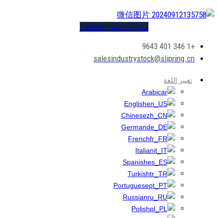
يوتيوب
تويتر
العناصر
+1 346 401 9643
salesindustrystock@slipring.cn
تغيير اللغة
Arabic
English
Chinese
German
French
Italian
Spanish
Turkish
Portuguese
Russian
Polish