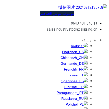
يوتيوب
تويتر
العناصر
+1 346 401 9643
salesindustrystock@slipring.cn
تغيير اللغة
Arabic
English
Chinese
German
French
Italian
Spanish
Turkish
Portuguese
Russian
Polish