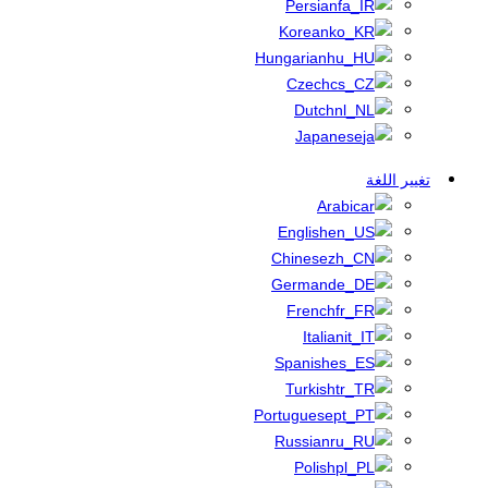
Persian
Korean
Hungarian
Czech
Dutch
Japanese
تغيير اللغة
Arabic
English
Chinese
German
French
Italian
Spanish
Turkish
Portuguese
Russian
Polish