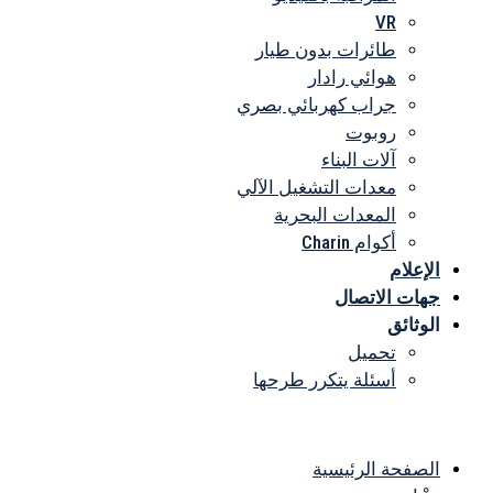
VR
طائرات بدون طيار
هوائي رادار
جراب كهربائي بصري
روبوت
آلات البناء
معدات التشغيل الآلي
المعدات البحرية
أكوام Charin
الإعلام
جهات الاتصال
الوثائق
تحميل
أسئلة يتكرر طرحها
القائمة
الصفحة الرئيسية