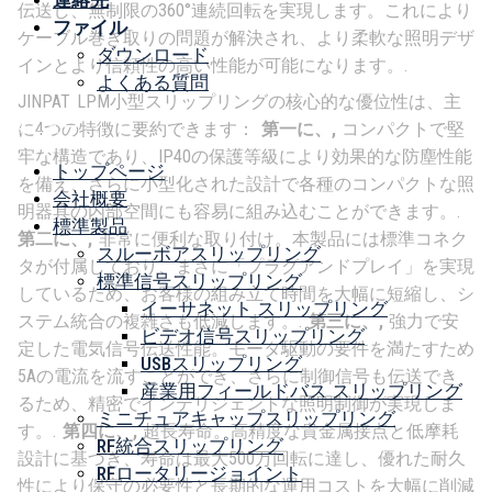
連絡先
伝送し、無制限の360°連続回転を実現します。これにより
ファイル
ケーブル巻き取りの問題が解決され、より柔軟な照明デザ
ダウンロード
インとより信頼性の高い性能が可能になります。.
よくある質問
JINPAT LPM小型スリップリングの核心的な優位性は、主
メニュー
に4つの特徴に要約できます：
第一に、,
コンパクトで堅
牢な構造であり、IP40の保護等級により効果的な防塵性能
トップページ
を備え、さらに小型化された設計で各種のコンパクトな照
会社概要
明器具の内部空間にも容易に組み込むことができます。.
標準製品
第二に、,
非常に便利な取り付け。本製品には標準コネク
スルーボアスリップリング
タが付属しており、まさに「プラグアンドプレイ」を実現
標準信号スリップリング
しているため、お客様の組み立て時間を大幅に短縮し、シ
イーサネット スリップリング
ステム統合の複雑さも低減します。.
第三に、,
強力で安
ビデオ信号スリップリング
定した電気信号伝送性能。モータ駆動の要件を満たすため
USBスリップリング
5Aの電流を流すことができ、さらに制御信号も伝送でき
産業用フィールドバス スリップリング
るため、精密でインテリジェントな照明制御が実現しま
ミニチュアキャップスリップリング
す。.
第四に、,
超長寿命。高精度な貴金属接点と低摩耗
RF統合スリップリング
設計に基づき、寿命は最大500万回転に達し、優れた耐久
RFロータリージョイント
性により保守の必要性と長期的な運用コストを大幅に削減