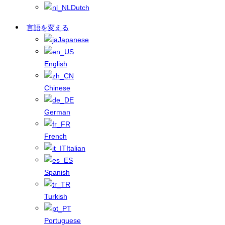
Dutch
言語を変える
Japanese
English
Chinese
German
French
Italian
Spanish
Turkish
Portuguese