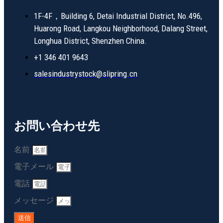
1F-4F，Building 6, Detai Industrial District, No.496,
Huarong Road, Langkou Neighborhood, Dalang Street,
Longhua District, Shenzhen China.
+1 346 401 9643
salesindustrystock@slipring.cn
お問い合わせ先
名前
電子メール
電話
メッセージ
送信