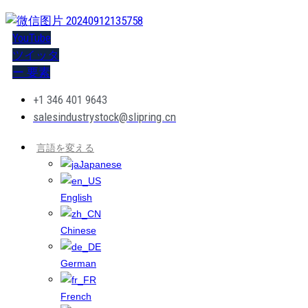
YouTube
ツイッタ
ー
要素
+1 346 401 9643
salesindustrystock@slipring.cn
言語を変える
Japanese
English
Chinese
German
French