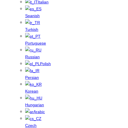
Italian
Spanish
Turkish
Portuguese
Russian
Polish
Persian
Korean
Hungarian
Arabic
Czech