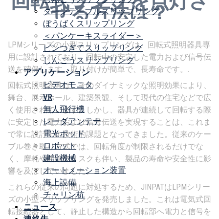
回転式ランプを点灯さ
せる方法は？
ターンテーブルスリップリング
ぼうばくスリップリング
＜パンケーキスライダー＞
LPMシリーズの小型スリップリングは、回転式照明器具専
ピンつぎてスリップリング
用に設計されており、回転中の安定した電力および信号伝
しんごうスリップリング
送を確保します。取り付けが簡単で、長寿命です。.
アプリケーション
ビデオモニタ
回転式照明器具は、そのダイナミックな照明効果により、
VR
舞台、展示ホール、建築景観、そして現代の住宅などで広
無人飛行機
く使用されています。しかし、器具が連続して回転する際
レーダアンテナ
に安定した電力および信号伝送を実現することは、これま
電光ポッド
で常に設計上の技術的課題となってきました。従来のケー
ロボット
ブル巻き取り方式では、回転角度が制限されるだけでな
建設機械
く、摩耗や断線のリスクも伴い、製品の寿命や安全性に影
オートメーション装置
響を及ぼしていました。.
海上設備
これらの従来の問題に対処するため、JINPATはLPMシリー
チャリン杭
ズの小型スリップリングを発売しました。これは電気式回
ニュース
転接続器として、静止した構造から回転部へ電力と信号を