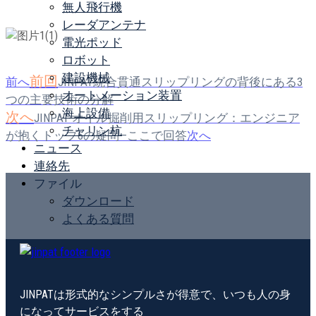
無人飛行機
レーダアンテナ
電光ポッド
ロボット
建設機械
前回
前へ
JINPAT統合貫通スリップリングの背後にある3
オートメーション装置
つの主要技術の分解
海上設備
次へ
JINPAT オイル掘削用スリップリング：エンジニア
チャリン杭
が抱くトップ6の疑問—ここで回答
次へ
ニュース
連絡先
ファイル
ダウンロード
よくある質問
JINPATは形式的なシンプルさが得意で、いつも人の身
になってサービスをする