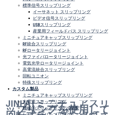
標準信号スリップリング
イーサネット スリップリング
ビデオ信号スリップリング
USBスリップリング
産業用フィールドバス スリップリング
ミニチュアキャップスリップリング
RF統合スリップリング
RFロータリージョイント
光ファイバロータリージョイント
電気光学ロータリージョイント
高電流統合スリップリング
回転ユニオン
特殊スリップリング
カスタム製品
ミニチュアキャップスリップリング
JINPATミニチュアスリ
大電流スリップリング
ップリングを使用して
機械的スリップリングの解釈
しんごうスリップリング