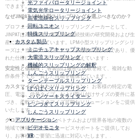
光ファイバロータリージョイント
できます。.
電気光学ロータリージョイント
なぜJINPAT LPM小型スリップリングを選ぶべきなのか？
高電流統合スリップリング
回転ユニオン
プロフェッショナルなスリップリングメーカーとして、
特殊スリップリング
JINPATは高信頼性の電気回転接続技術の研究開発および生
カスタム製品
産に全力を尽くしています。LPM小型スリップリングシリ
ミニチュアキャップスリップリング
ーズは、当社のエンジニアリング経験の集大成であり、優
大電流スリップリング
れた仕様に加え、以下の特徴も備えています：
機械的スリップリングの解釈
安定性と信頼性：
各製品は厳密な試験を経て、複雑な動
しんごうスリップリング
作条件下でも一貫した性能を確保しています。.
ターンテーブルスリップリング
カスタマイズされたソリューション：
お客様の特定の電
ぼうばくスリップリング
圧、電流、信号タイプ、および取り付けサイズの要件に基
＜パンケーキスライダー＞
づき、柔軟でカスタマイズ可能なソリューションをご提供
ピンつぎてスリップリング
いたします。.
しんごうスリップリング
アプリケーション
グローバルサービス：
ベトナムおよび世界各地の複数の
ビデオモニタ
地域で技術サポートとサービスサポートをご提供してお
VR
り、お客様のご要望に迅速に対応いたします。.