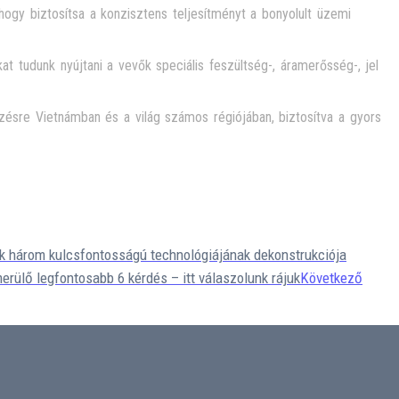
ogy biztosítsa a konzisztens teljesítményt a bonyolult üzemi
t tudunk nyújtani a vevők speciális feszültség-, áramerősség-, jel
ésre Vietnámban és a világ számos régiójában, biztosítva a gyors
k három kulcsfontosságú technológiájának dekonstrukciója
erülő legfontosabb 6 kérdés – itt válaszolunk rájuk
Következő