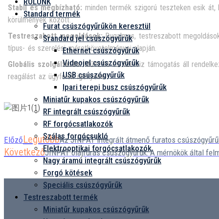
RÓLUNK
Stabil és megbízható:
minden termék szigorú teszteken esik át, h
Standard termék
körülmények között.
Furat csúszógyűrűkön keresztül
Testreszabott megoldások:
Rugalmas, testreszabott megoldásoka
Srandard jel csúszógyűrűk
típus- és szerelési méretkövetelményei alapján.
Ethernet csúszógyűrűk
Videojel csúszógyűrűk
Globális szolgáltatás:
Műszaki és szerviz támogatás áll rendelkez
USB csúszógyűrűk
reagálást az ügyfelek igényeire.
Ipari terepi busz csúszógyűrűk
Miniatűr kupakos csúszógyűrűk
RF integrált csúszógyűrűk
RF forgócsatlakozók
Szálas forgócsukló
Legutóbb
Előző
Az JINPAT integrált átmenő furatos csúszógyűrű
Elektrooptikai forgócsatlakozók
Következő
JINPAT olajfúrás csúszógyűrűk: A mérnökök által felm
Nagy áramú integrált csúszógyűrűk
Forgó kötések
Speciális csúszógyűrűk
Testreszabott termék
Miniatűr kupakos csúszógyűrűk