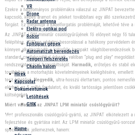
VR
Ezekre a hagyományos problémákra válaszul az JINPAT bevezette 
Drone
kapcsoló, képes áramot és jeleket továbbítani egy álló szerkezetrő
Radar antenna
forgást. Ez megoldja a kábelforgatás problémáját, lehetővé téve a
Elektro-optikai pod
Az JINPAT LPM miniatűr csúslógyűrűjének fő előnyeit négy fő tula
Robot
felépítése, IP40-es védelmi besorolással a hatékony porvédelem érde
Építőipari gépek
könnyen alkalmazkodik a különféle kompakt világítóberendezések 
Automatizált berendezés
standard csatlakozókkal érkezik, valóban “plug and play” megoldást
Tengeri felszerelés
rendszerintegráció bonyolultságát.
Harmadik,
erőteljes és stabil e
Chaolin halom
továbbítani a motorhajtás követelményeinek kielégítésére, emellett ve
Hírek
tesz lehetővé.
Negyedik,
ultra-hosszú élettartam; pontos nemesfém
Kapcsolat
elérheti az 5 millió fordulatot, és kiváló tartóssága jelentősen csö
Dokumentumok
költségeket.
Letöltések
GYIK
Miért válassza az JINPAT LPM miniatűr csúslógyűrűit?
Mint professzionális csúslógyűrű-gyártó, az JINPAT elkötelezett a 
Menü
fejlesztése és gyártása iránt. Az LPM miniatűr csúslógyűrű-soroza
Home
specifikációk jellemeznek, hanem: