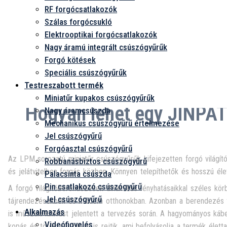
RF forgócsatlakozók
Szálas forgócsukló
Elektrooptikai forgócsatlakozók
Nagy áramú integrált csúszógyűrűk
Forgó kötések
Speciális csúszógyűrűk
Testreszabott termék
Miniatűr kupakos csúszógyűrűk
Hogyan lehet egy JINPAT
Nagy áramcsúszda
Mechanikus csúszógyűrű értelmezése
Jel csúszógyűrű
Forgóasztal csúszógyűrű
Az LPM sorozatú miniatűr csúszógyűrűk kifejezetten forgó világító
Robbanásbiztos csúszógyűrű
és jelátvitelben forgás közben. Könnyen telepíthetők és hosszú él
Palacsinta csúszda
Pin csatlakozó csúszógyűrű
A forgó világítóberendezések dinamikus fényhatásaikkal széles körb
Jel csúszógyűrű
tájrendezésekben és modern otthonokban. Azonban a berendezés fol
Alkalmazás
is műszaki kihívást jelentett a tervezés során. A hagyományos ká
Videófigyelés
kopás és törés veszélyét is rejtik, ami befolyásolja a termék élett