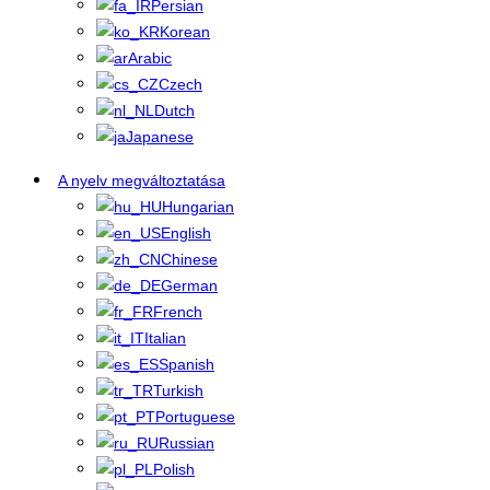
Persian
Korean
Arabic
Czech
Dutch
Japanese
A nyelv megváltoztatása
Hungarian
English
Chinese
German
French
Italian
Spanish
Turkish
Portuguese
Russian
Polish