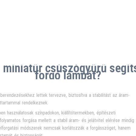
 miniatűr csúszógyűrű segíts
forgó lámpát?
berendezésekhez lettek tervezve, biztosítva a stabilitást az áram-
ettartammal rendelkeznek.
en használatosak színpadokon, kiállítótermekben, építészeti
yamatos forgása mellett a stabil áram- és jelátvitel elérése mindig
belforgatási módszerek nemcsak korlátozzák a forgásszöget, hanem
artamát és biztonságát.