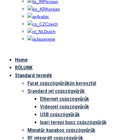
Persian
Korean
Arabic
Czech
Dutch
Japanese
Home
RÓLUNK
Standard termék
Furat csúszógyűrűkön keresztül
Srandard jel csúszógyűrűk
Ethernet csúszógyűrűk
Videojel csúszógyűrűk
USB csúszógyűrűk
Ipari terepi busz csúszógyűrűk
Miniatűr kupakos csúszógyűrűk
RF integrált csúszógyűrűk