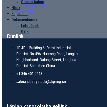
Chaolin halom
Testreszabott termék
Hírek
Alkalmazás
Kapcsolat
Dokumentumok
Letöltések
GYIK
Címünk
1F-4F，Building 6, Detai Industrial
District, No.496, Huarong Road, Langkou
Neighborhood, Dalang Street, Longhua
District, Shenzhen China.
+1 346 401 9643
salesindustrystock@slipring.cn
Lépjen kapcsolatba velünk