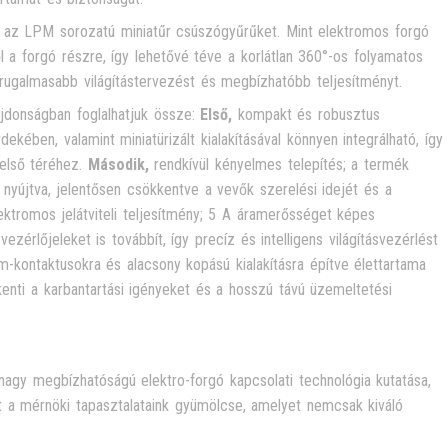
az LPM sorozatú miniatűr csúszógyűrűket. Mint elektromos forgó
l a forgó részre, így lehetővé téve a korlátlan 360°-os folyamatos
 rugalmasabb világítástervezést és megbízhatóbb teljesítményt.
jdonságban foglalhatjuk össze:
Első,
kompakt és robusztus
kében, valamint miniatürizált kialakításával könnyen integrálható, így
belső téréhez.
Második,
rendkívül kényelmes telepítés; a termék
 nyújtva, jelentősen csökkentve a vevők szerelési idejét és a
lektromos jelátviteli teljesítmény; 5 A áramerősséget képes
zérlőjeleket is továbbít, így precíz és intelligens világításvezérlést
-kontaktusokra és alacsony kopású kialakításra építve élettartama
kkenti a karbantartási igényeket és a hosszú távú üzemeltetési
nagy megbízhatóságú elektro-forgó kapcsolati technológia kutatása,
t a mérnöki tapasztalataink gyümölcse, amelyet nemcsak kiváló