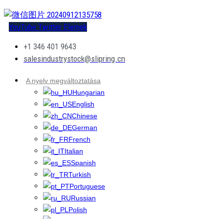
YouTube
Twitter
Elemek
+1 346 401 9643
salesindustrystock@slipring.cn
A nyelv megváltoztatása
Hungarian
English
Chinese
German
French
Italian
Spanish
Turkish
Portuguese
Russian
Polish