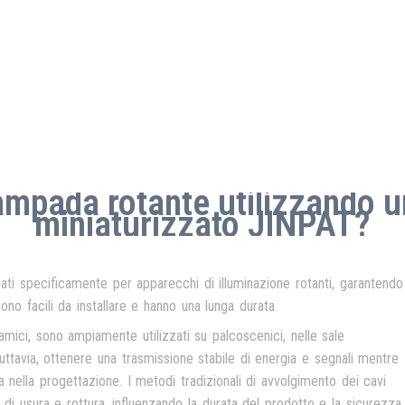
mpada rotante utilizzando u
miniaturizzato JINPAT?
tati specificamente per apparecchi di illuminazione rotanti, garantendo
ono facili da installare e hanno una lunga durata.
inamici, sono ampiamente utilizzati su palcoscenici, nelle sale
Tuttavia, ottenere una trasmissione stabile di energia e segnali mentre
nella progettazione. I metodi tradizionali di avvolgimento dei cavi
di usura e rottura, influenzando la durata del prodotto e la sicurezza.