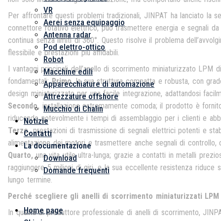
VR
Per affrontare questi problemi tradizionali, JINPAT ha lanciato la ser
Aerei senza equipaggio
connettore rotativo elettrico, può trasmettere energia e segnali da 
Antenna radar
continua senza limiti di 360°. Questo risolve il problema dell’avvol
Pod elettro-ottico
flessibile e prestazioni più affidabili.
Robot
I vantaggi principali dell’anello di scorrimento miniaturizzato LPM 
Macchine edili
fondamentali:
Primo,
la sua struttura compatta e robusta, con grad
Apparecchiature di automazione
design miniaturizzato per una facile integrazione, adattandosi facilm
Attrezzature offshore
Secondo,
installazione estremamente comoda; il prodotto è fornito
Mucchio di Chalin
riducendo notevolmente i tempi di assemblaggio per i clienti e abb
Notizie
Terzo,
prestazioni di trasmissione di segnali elettrici potenti e stab
Contatti
alimentazione dei motori e trasmettere anche segnali di controllo, c
La documentazione
Quarto,
una vita utile ultra-lunga; grazie a contatti in metalli prez
Download
raggiungere 5 milioni di giri, e la sua eccellente resistenza riduce 
Domande frequenti
lungo termine.
Menu
Perché scegliere gli anelli di scorrimento miniaturizzati LPM
Home page
In qualità di produttore professionale di anelli di scorrimento, JIN