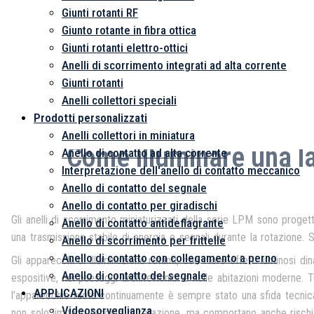
Giunti rotanti RF
Giunto rotante in fibra ottica
Giunti rotanti elettro-ottici
Anelli di scorrimento integrati ad alta corrente
Giunti rotanti
Anelli collettori speciali
Prodotti personalizzati
Anelli collettori in miniatura
Come illuminare una la
Anello di contatto ad alta corrente
Interpretazione dell'anello di contatto meccanico
Anello di contatto del segnale
Anello di contatto per giradischi
Gli anelli di scorrimento miniaturizzati della serie LPM sono proget
Anello di contatto antideflagrante
una trasmissione stabile di energia e segnali durante la rotazione. S
Anello di scorrimento per frittelle
Anello di contatto con collegamento a perno
Gli apparecchi di illuminazione rotanti, con i loro effetti luminosi d
Anello di contatto del segnale
espositive, nei paesaggi architettonici e nelle abitazioni moderne. 
APPLICAZIONI
l’apparecchio ruota continuamente è sempre stato una sfida tecnica 
Videosorveglianza
non solo limitano l’angolo di rotazione, ma comportano anche rischi 