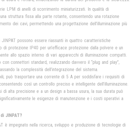
ie LPM di anelli di scorrimento miniaturizzati. In qualità di
una struttura fissa alla parte rotante, consentendo una rotazione
gimento dei cavi, permettendo una progettazione dell’illuminazione più
di JINPAT possono essere riassunti in quattro caratteristiche
o di protezione IP40 per un’efficace protezione dalla polvere e un
ente allo spazio interno di vari apparecchi di illuminazione compatti.
 con connettori standard, realizzando davvero il “plug and play”,
assando la complessità dell’integrazione del sistema.
ili; può trasportare una corrente di 5 A per soddisfare i requisiti di
onsentendo così un controllo preciso e intelligente dell’illuminazione.
iosi di alta precisione e a un design a bassa usura, la sua durata può
significativamente le esigenze di manutenzione e i costi operativi a
 di JINPAT?
PAT è impegnato nella ricerca, sviluppo e produzione di tecnologie di