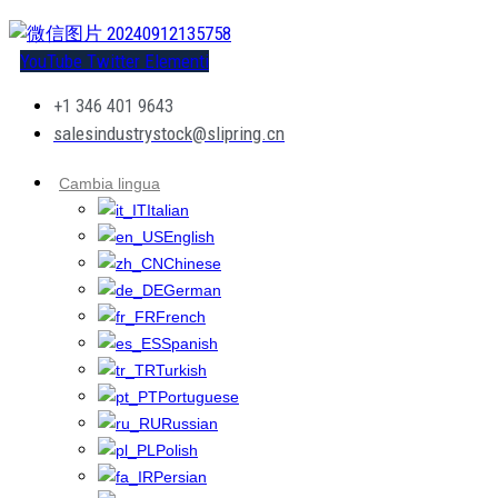
YouTube
Twitter
Elementi
+1 346 401 9643
salesindustrystock@slipring.cn
Cambia lingua
Italian
English
Chinese
German
French
Spanish
Turkish
Portuguese
Russian
Polish
Persian