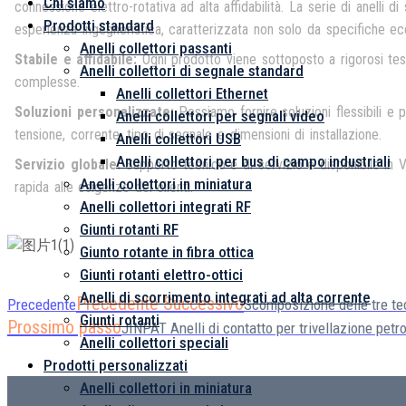
Chi siamo
connessione elettro-rotativa ad alta affidabilità. La serie di anelli 
Prodotti standard
esperienza ingegneristica, caratterizzata non solo da specifiche ec
Anelli collettori passanti
Stabile e affidabile:
Ogni prodotto viene sottoposto a rigorosi test
Anelli collettori di segnale standard
complesse.
Anelli collettori Ethernet
Soluzioni personalizzate:
Possiamo fornire soluzioni flessibili e 
Anelli collettori per segnali video
tensione, corrente, tipo di segnale e dimensioni di installazione.
Anelli collettori USB
Anelli collettori per bus di campo industriali
Servizio globale:
Supporto tecnico e di servizio è disponibile in 
Anelli collettori in miniatura
rapida alle esigenze dei clienti.
Anelli collettori integrati RF
Giunti rotanti RF
Giunto rotante in fibra ottica
Giunti rotanti elettro-ottici
Anelli di scorrimento integrati ad alta corrente
Precedente Successivo
Precedente
Scomposizione delle tre tec
Giunti rotanti
Prossimo passo
JINPAT Anelli di contatto per trivellazione petr
Anelli collettori speciali
Prodotti personalizzati
Anelli collettori in miniatura