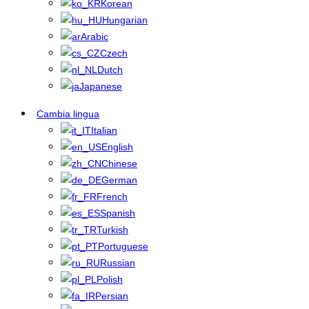
Korean
Hungarian
Arabic
Czech
Dutch
Japanese
Cambia lingua
Italian
English
Chinese
German
French
Spanish
Turkish
Portuguese
Russian
Polish
Persian