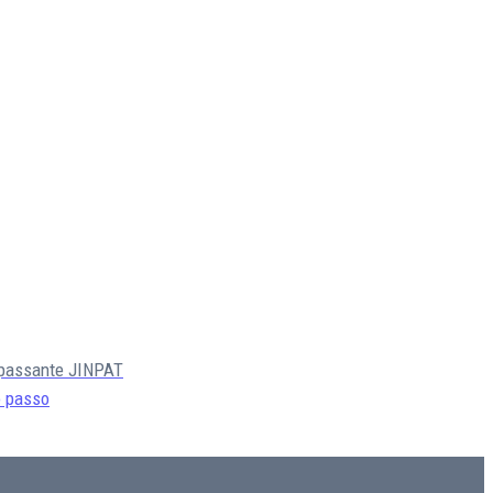
o passante JINPAT
 passo